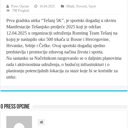
Press Opcine
16.04.2025.
Mladi
,
Novosti
,
Sport
798 Pregledi
Prva gradska utrka “Tešanj 5K”, je sportski događaj u okviru
Manifestacije Tešanjsko proljeće 2025 koji je održan
12.04.2025 u organizaciji udruženja Running Team Tešanj na
kojoj je nastupilo oko 500 trkača iz Bosne i Hercegovine,
Hrvatske, Srbije i Češke. Ovaj sportski događaj ujedno
predstavlja i promociju zdravog načina života i sporta.
Na sastanku sa Načelnikom razgovaralo se o daljnim planovima
rada i aktivnostima udruženja, o budućoj infrastrukturi i o
planiranju potencijalnih lokacija za staze koje bi se koristile za
utrke.
O Press Opcine