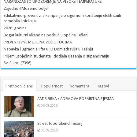
NARANDŽASTO UPOZORENJE NA VISOKE TEMPERATURE
Zajedno #Možemo bolje!
Edukativno-preventivna kampanja o sigurnom korištenju električnih
romobila i bicikala
2026. godina
Bogat kulturni vikend na području općine Tešanj
PREVENTIVNE MJERE NA VODOTOCIMA
Nabavka i ugradnja lifta u JU Dom zdravlja u Tešnju
Prijem uspješnih studenata i dodjela rješenja o stipendiranju
Svi članci (7396)
Prethodni članci
Popularnost
komentara
Tagovi
AMIR BRKA / ADEMOVA POSMRTNA PJESMA
06.08.2026.
Street food vikend Tešanj
05.08.2026.