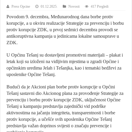
Press Opcine
01.12.2025.
Novosti
417 Pregledi
Povodom 9. decembra, Međunarodnog dana borbe protiv
korupcije, a u okviru realizacije Strategije za prevenciju i borbu
protiv korupcije ZDK, u prvoj sedmici decembra provodi se
antikoruptivna kampanja u jedinicama lokalne samouprave u
ZDK.
U Općinu Tešanj su dostavljeni promotivni materijali – plakat i
letak koji su izloženi na vidljivim mjestima u zgradi Općine i
općinskim uredima Jelah i Tešanjka, kao i tematski bedževi za
uposlenike Općine Tešanj.
Budući da je Akcioni plan borbe protiv korupcije u Općini
Tešanj sastavni dio Akcionog plana za provođenje Strategije za
prevenciju i borbu protiv korupcije ZDK, uključenost Općine
Tešanj u kampanju predstavlja zajednički vid podrške
aktivnostima na jačanju integriteta, transparentnosti i borbe
protiv korupcije, a učešće svih uposlenika Općine Tešanj
predstavlja važan doprinos svijesti o značaju prevencije i