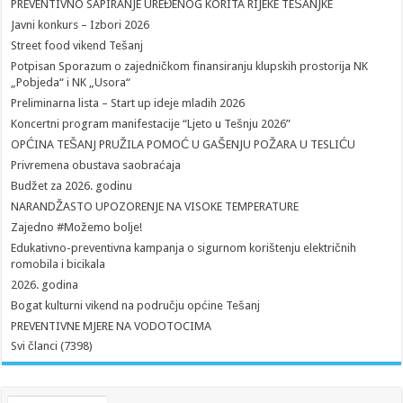
PREVENTIVNO SAPIRANJE UREĐENOG KORITA RIJEKE TEŠANJKE
Javni konkurs – Izbori 2026
Street food vikend Tešanj
Potpisan Sporazum o zajedničkom finansiranju klupskih prostorija NK
„Pobjeda“ i NK „Usora“
Preliminarna lista – Start up ideje mladih 2026
Koncertni program manifestacije “Ljeto u Tešnju 2026”
OPĆINA TEŠANJ PRUŽILA POMOĆ U GAŠENJU POŽARA U TESLIĆU
Privremena obustava saobraćaja
Budžet za 2026. godinu
NARANDŽASTO UPOZORENJE NA VISOKE TEMPERATURE
Zajedno #Možemo bolje!
Edukativno-preventivna kampanja o sigurnom korištenju električnih
romobila i bicikala
2026. godina
Bogat kulturni vikend na području općine Tešanj
PREVENTIVNE MJERE NA VODOTOCIMA
Svi članci (7398)