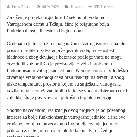
Press Opcine
08.01.2026.
Novosti
353 Pregledi
Završen je projekat ugradnje 12 sekcionih vrata na
Vatrogasnom domu u Tešnju, čime je osigurana bolja
funkcionalnost, ali i estetski izgled doma.
Godinama je tokom zime na garažama Vatrogasnog doma bio
prisutan problem zatvaranja željeznih vrata, jer se usljed
hladnoće a zbog devijacije betonske podloge vrata ne mogu
otvoriti ili zatvoriti što je predstavljalo veliki problem u
funkcionisanju vatrogasne jedinice. Nemogućnost ili vrlo teško
otvaranje vrata onemogućava brzu reakciju na terenu, a zbog
niske temperature, prostor u kojem su smještena vatrogasna
vozila mora se održavati toplim kako se voda u cisternama ne bi
zaledila, što je povećavalo i potrošnju toplotne energije.
Shodno navedenom, realizacija ovog projekta je od posebnog
interesa za bolje funkcionisanje vatrogasne jedinice, a i za sve
građane, jer njime povećavamo brzinu djelovanja jedinice
prilikom zaštite ljudi i materijalnih dobara, kao i štednju