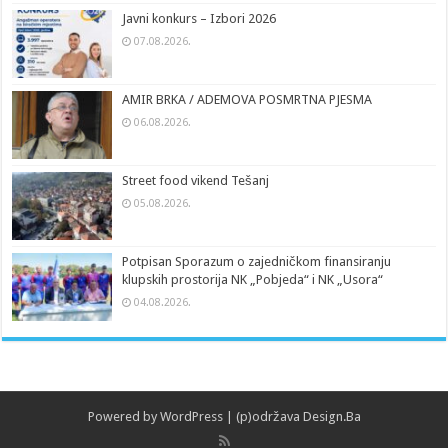
Javni konkurs – Izbori 2026
07.08.2026.
AMIR BRKA / ADEMOVA POSMRTNA PJESMA
06.08.2026.
Street food vikend Tešanj
05.08.2026.
Potpisan Sporazum o zajedničkom finansiranju
klupskih prostorija NK „Pobjeda“ i NK „Usora“
04.08.2026.
Powered by
WordPress
| (p)održava
Design.Ba