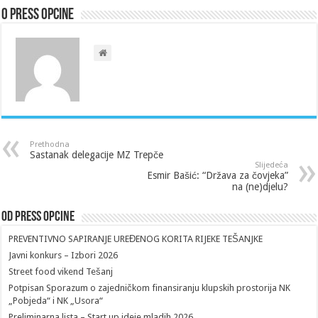
O Press Opcine
Prethodna
Sastanak delegacije MZ Trepče
Slijedeća
Esmir Bašić: “Država za čovjeka”
na (ne)djelu?
Od Press Opcine
PREVENTIVNO SAPIRANJE UREĐENOG KORITA RIJEKE TEŠANJKE
Javni konkurs – Izbori 2026
Street food vikend Tešanj
Potpisan Sporazum o zajedničkom finansiranju klupskih prostorija NK
„Pobjeda“ i NK „Usora“
Preliminarna lista – Start up ideje mladih 2026