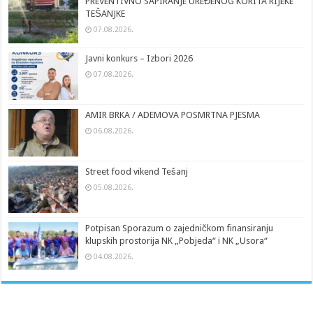
PREVENTIVNO SAPIRANJE UREĐENOG KORITA RIJEKE
TEŠANJKE
07.08.2026.
Javni konkurs – Izbori 2026
07.08.2026.
AMIR BRKA / ADEMOVA POSMRTNA PJESMA
06.08.2026.
Street food vikend Tešanj
05.08.2026.
Potpisan Sporazum o zajedničkom finansiranju
klupskih prostorija NK „Pobjeda“ i NK „Usora“
04.08.2026.