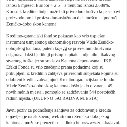
iznosi 6 mjeseci Euribor + 2,5 – a trenutno iznosi 2,689%.
Korisnik kreditne linije može biti privredno društvo koje se bavi
proizvodnjom ili proizvodno-uslužnom djelatnošću na području
Zeničko-dobojskog kantona.
Kreditno-garancijski fond se pokazao kao vrlo uspješan
instrument usmjerenog ekonomskog razvoja Vlade Zeničko-
dobojskog kantona, putem kojegg se privrednim društvima
osigurava lakši i jefitiniji pristup kapitalu a nije bilo nikakvog
stvarnog troška jer su sredstva Kantona deponovana u IKB.
Efekti Fonda su vrlo značajni: prema podacima koji su
prikupljeni iz kreditnih zahtjeva privrednih subjekata kojima su
odobreni krediti, zahvaljujući Kreditno-garancijskome fondu
Vlade Zeničko-dobojskog kantona došlo je do otvaranja 49
novih radnih mjesta i pomoglo se zadržavanju 544 postojećih
radnih mjesta. (UKUPNO 593 RADNA MJESTA)
Javni poziv za podnošenje zahtjeva za odobravanje kredita
objavljen je na službenoj web stranici Zeničko-dobojskog
kantona a može se preuzeti se na linku
http://www.zdk.ba/javni-