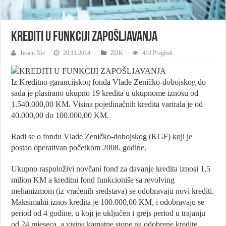
KREDITI U FUNKCIJI ZAPOŠLJAVANJA
Tesanj Net
20.11.2014.
ZDK
410 Pregledi
Iz Kreditno-garancijskog fonda Vlade Zeničko-dobojskog do
sada je plasirano ukupno 19 kredita u ukupnome iznosu od
1.540.000,00 KM. Visina pojedinačnih kredita varirala je od
40.000,00 do 100.000,00 KM.
Radi se o fondu Vlade Zeničko-dobojskog (KGF) koji je
postao operativan početkom 2008. godine.
Ukupno raspoloživi novčani fond za davanje kredita iznosi 1,5
milion KM a kreditni fond funkcioniše sa revolving
mehanizmom (iz vraćenih sredstava) se odobravaju novi krediti.
Maksimalni iznos kredita je 100.000,00 KM, i odobravaju se
period od 4 godine, u koji je uključen i grejs period u trajanju
od 24 mjeseca, a visina kamatne stope na odobrene kredite