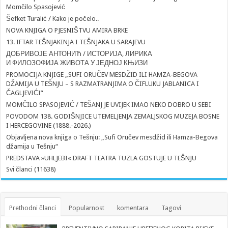
Momčilo Spasojević
Šefket Turalić / Kako je počelo..
NOVA KNJIGA O PJESNIŠTVU AMIRA BRKE
13. IFTAR TEŠNJAKINJA I TEŠNJAKA U SARAJEVU
ДОБРИВОЈЕ АНТОНИЋ / ИСТОРИЈА, ЛИРИКА
И ФИЛОЗОФИЈА ЖИВОТА У ЈЕДНОЈ КЊИЗИ
PROMOCIJA KNJIGE „SUFI ORUČEV MESDŽID ILI HAMZA-BEGOVA
DŽAMIJA U TEŠNJU – S RAZMATRANJIMA O ČIFLUKU JABLANICA I
ČAGLJEVIĆI”
MOMČILO SPASOJEVIĆ / TEŠANJ JE UVIJEK IMAO NEKO DOBRO U SEBI
POVODOM 138. GODIŠNJICE UTEMELJENJA ZEMALJSKOG MUZEJA BOSNE
I HERCEGOVINE (1888.-2026.)
Objavljena nova knjiga o Tešnju: „Sufi Oručev mesdžid ili Hamza-Begova
džamija u Tešnju“
PREDSTAVA »UHLJEBI« DRAFT TEATRA TUZLA GOSTUJE U TEŠNJU
Svi članci (11638)
Prethodni članci
Popularnost
komentara
Tagovi