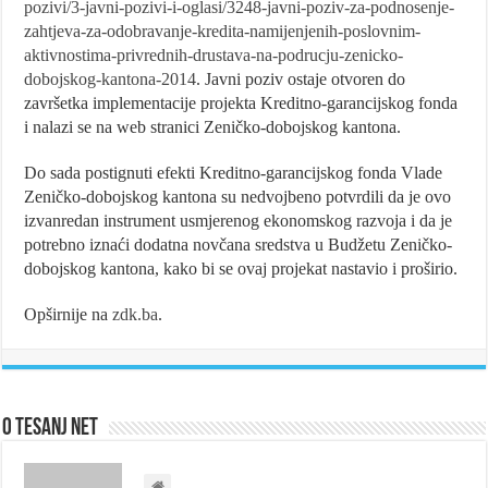
pozivi/3-javni-pozivi-i-oglasi/3248-javni-poziv-za-podnosenje-
zahtjeva-za-odobravanje-kredita-namijenjenih-poslovnim-
aktivnostima-privrednih-drustava-na-podrucju-zenicko-
dobojskog-kantona-2014
. Javni poziv ostaje otvoren do
završetka implementacije projekta Kreditno-garancijskog fonda
i nalazi se na web stranici Zeničko-dobojskog kantona.
Do sada postignuti efekti Kreditno-garancijskog fonda Vlade
Zeničko-dobojskog kantona su nedvojbeno potvrdili da je ovo
izvanredan instrument usmjerenog ekonomskog razvoja i da je
potrebno iznaći dodatna novčana sredstva u Budžetu Zeničko-
dobojskog kantona, kako bi se ovaj projekat nastavio i proširio.
Opširnije na
zdk.ba
.
O Tesanj Net