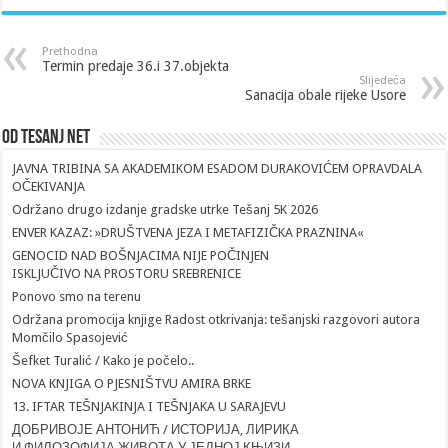
Prethodna
Termin predaje 36.i 37.objekta
Slijedeća
Sanacija obale rijeke Usore
Od Tesanj Net
JAVNA TRIBINA SA AKADEMIKOM ESADOM DURAKOVIĆEM OPRAVDALA
OČEKIVANJA
Održano drugo izdanje gradske utrke Tešanj 5K 2026
ENVER KAZAZ: »DRUŠTVENA JEZA I METAFIZIČKA PRAZNINA«
GENOCID NAD BOŠNJACIMA NIJE POČINJEN
ISKLJUČIVO NA PROSTORU SREBRENICE
Ponovo smo na terenu
Održana promocija knjige Radost otkrivanja: tešanjski razgovori autora
Momčilo Spasojević
Šefket Turalić / Kako je počelo..
NOVA KNJIGA O PJESNIŠTVU AMIRA BRKE
13. IFTAR TEŠNJAKINJA I TEŠNJAKA U SARAJEVU
ДОБРИВОЈЕ АНТОНИЋ / ИСТОРИЈА, ЛИРИКА
И ФИЛОЗОФИЈА ЖИВОТА У ЈЕДНОЈ КЊИЗИ