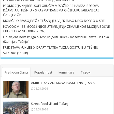
PROMOCIJA KNJIGE „SUFI ORUČEV MESDŽID ILI HAMZA-BEGOVA
DŽAMIJA U TEŠNJU – S RAZMATRANJIMA O ČIFLUKU JABLANICA I
ČAGLJEVIĆI”
MOMČILO SPASOJEVIĆ / TEŠANJ JE UVIJEK IMAO NEKO DOBRO U SEBI
POVODOM 138. GODIŠNJICE UTEMELJENJA ZEMALJSKOG MUZEJA BOSNE
I HERCEGOVINE (1888.-2026.)
Objavljena nova knjiga o Tešnju: „Sufi Oručev mesdžid ili Hamza-Begova
džamija u Tešnju“
PREDSTAVA »UHLJEBI« DRAFT TEATRA TUZLA GOSTUJE U TEŠNJU
Svi članci (11638)
Prethodni članci
Popularnost
komentara
Tagovi
AMIR BRKA / ADEMOVA POSMRTNA PJESMA
06.08.2026.
Street food vikend Tešanj
05.08.2026.