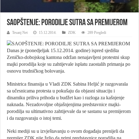
SAOPŠTENJE: PORODILJE SUTRA SA PREMIJEROM
Tesanj Net
15.12.2014.
ZDK
289 Pregledi
Danas je (ponedjeljak 15.12.2014. godine) ispred sjedišta
Zeničko-dobojskog kantona održan nenajavljeni protestni skup
majki porodilja koje su zahtijevale isplatu zaostalih primanja po
osnovu trudničkog bolovanja.
Ministrica finansija u Vladi ZDK Sabina Heljić je razgovarala
sa učesnicama protesta u pokušaju da objasni situaciju i
dinamiku priliva prihoda u budžet kao i razloga za kašnjenje
naknada. Nezadovoljne objašnjenjima predstavnice majki-
porodilja su ultimativno zahtijevale da se sastanu sa premijerom
i da razgovaraju o istoj temi.
Neki mediji su u izvještavanju o ovom događaju prenijeli da
premijer ZDK nije želio da primi predstavnice porodilja na