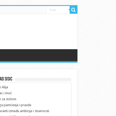
ad Sisic
i Alija
ac i moć
i za stolom
a pamćenja i pravde
ranti između ambicije i stvarnosti