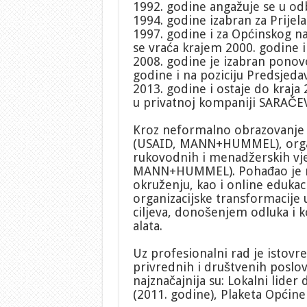
1992. godine angažuje se u odb
1994. godine izabran za Prijel
1997. godine i za Općinskog na
se vraća krajem 2000. godine i
2008. godine je izabran ponovo
godine i na poziciju Predsjed
2013. godine i ostaje do kraja
u privatnoj kompaniji SARAČEV
Kroz neformalno obrazovanje p
(USAID, MANN+HUMMEL), organiz
rukovodnih i menadžerskih vje
MANN+HUMMEL). Pohađao je mn
okruženju, kao i online edukaci
organizacijske transformacije
ciljeva, donošenjem odluka i
alata.
Uz profesionalni rad je istovr
privrednih i društvenih poslov
najznačajnija su: Lokalni lider
(2011. godine), Plaketa Općine