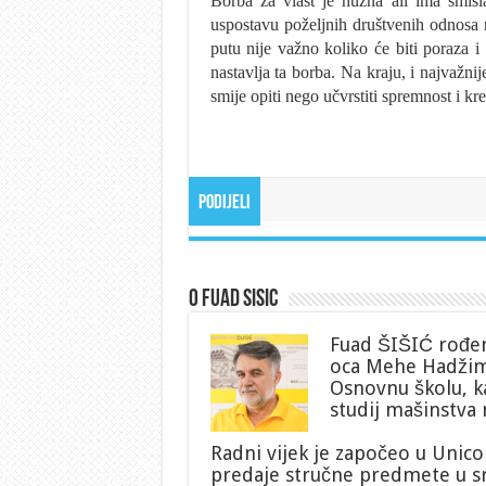
Borba za vlast je nužna ali ima smisl
uspostavu poželjnih društvenih odnosa 
putu nije važno koliko će biti poraza i 
nastavlja ta borba. Na kraju, i najvažni
smije opiti nego učvrstiti spremnost i kr
Podijeli
O Fuad Sisic
Fuad ŠIŠIĆ rođen 
oca Mehe Hadžime
Osnovnu školu, ka
studij mašinstva 
Radni vijek je započeo u Unico
predaje stručne predmete u s