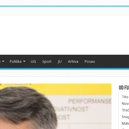
e
Politika
UG
Sport
JU
Arhiva
Posao
Od Fu
Tito 
Nov
Treć
Snag
Matu