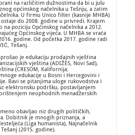
rani na različitim dužnostima da bi u julu
aznog općinskog načelnika u Tešnju, a zatim
čelnika. U firmu Unico filter (kasnije MHBA)
 ostaje do 2008. godine u privredi. Krajem
 na poziciju Općinskog načelnika a 2012.
avajućeg Općinskog vijeća. U MHBA se vraća
 2016. godine. Od početka 2017. godine radi
IĆ, Tešanj.
rošao je edukaciju prodajnih vještina
acijskih vještina (ADIŽES, Novi Sad),
ština (CRESOM, Kalifornija;
oge edukacije u Bosni i Hercegovini i
je. Bavi se pitanjima uloge rukovodstva i
 uz elektronsku podršku, postavljanjem
 korištenjem neophodnih menadžerskih
emeno obavljao niz drugih političkih,
a. Dobitnik je mnogih priznanja, a
 desteljeća (Liga humanista), Najnačelnik
 Tešanj (2015. godine).