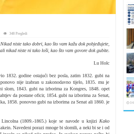
348 Pregledi
Nikad niste tako dobri, kao što vam kažu dok pobjeđujete,
ali nikad niste ni tako loši, kao što vam govore dok gubite.
Lu Holc
io 1832. godine ostajući bez posla, zatim 1832. gubi na
 ponovo nije izabran u zakonodavno tijelo, 1835. mu je
ani slom, 1843. gubi na izborima za Kongres, 1848. opet
ahtjev da postane oficir, 1854. gubi na izborima za Senat,
ika, 1858. ponovno gubi na izborima za Senat ali 1860. je
04
 Lincolna (1809.-1865.) koje se navode u knjizi
Kako
akein. Navedeni porazi mnoge bi slomili, a neki bi se i od