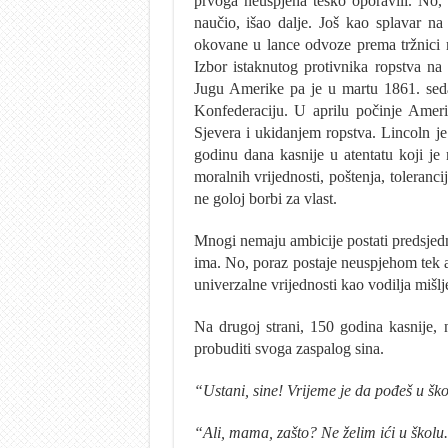
prvoga neuspjeha teško oporavili. No, 
naučio, išao dalje. Još kao splavar na
okovane u lance odvoze prema tržnici ro
Izbor istaknutog protivnika ropstva n
Jugu Amerike pa je u martu 1861. sedam
Konfederaciju. U aprilu počinje Ameri
Sjevera i ukidanjem ropstva. Lincoln je
godinu dana kasnije u atentatu koji je 
moralnih vrijednosti, poštenja, toleranci
ne goloj borbi za vlast.
Mnogi nemaju ambicije postati predsjedn
ima. No, poraz postaje neuspjehom tek ak
univerzalne vrijednosti kao vodilja mišlj
Na drugoj strani, 150 godina kasnije, 
probuditi svoga zaspalog sina.
“Ustani, sine! Vrijeme je da pođeš u šk
“Ali, mama, zašto? Ne želim ići u školu