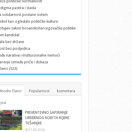
ice političke normalnosti
digma pastira i stada
 solidarnost postane sistem
okol kao ogledalo političke kulture
hyjev zakon bosanskohercegovačke politike
am kandidat
ala bez države
st bez posljedica
đu narativa i institucionalne nemoći
erenje između priče i dokaza
članci (523)
thodni članci
Popularnost
komentara
ovi
PREVENTIVNO SAPIRANJE
UREĐENOG KORITA RIJEKE
TEŠANJKE
07.08.2026.