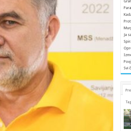
Gran
Para
Kada
Prot
Murp
Ja s
Spir
Opro
Izme
Povj
Svi 
Pre
Tag