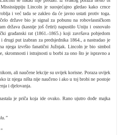
Lincoln se nikad nije predao. Iz svakog poraza nešto bi
 Mississippiju Lincoln je suosjećajno gledao kako crnce
blja i već tada se zakleo da će javno ustati protiv toga.
a čelo države bio je signal za pobunu na robovlasničkom
 država (kasnije još četiri) napustilo Uniju i osnovalo
čki građanski rat (1861.-1865.) koji završava pobjedom
 i drugi put izabran za predsjednika 1864., a nastradao je
na njega izvršio fanatični Južnjak. Lincoln je bio simbol
je, skromnosti i istrajnosti u borbi za ono što je ispravno a
ikom, ali naučene lekcije su uvijek korisne. Poraza uvijek
o iz njega ništa nije naučeno i ako u toj brobi ne postoje
enja i djelovanja.
nastala je priča koja ide ovako. Rano ujutro dođe majka
olu.”
.”