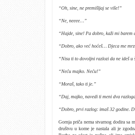
“Oh, sine, ne premišljaj se više!”
“Ne, neeee…”
“Hajde, sine! Pa dobro, kaži mi barem d
“Dobro, ako već hoćeš… Djeca me mrze.
“Nisu ti to dovoljni razlozi da ne ideš 
“Neću majko. Neću!”
“Moraš, tako ti je.”
“Daj, majko, navedi ti meni dva razlog
“Dobro, prvi razlog: imaš 32 godine. Dr
Gornja priča nema stvarnog dodira sa m
društvu u kome je nastala ali je zgodn