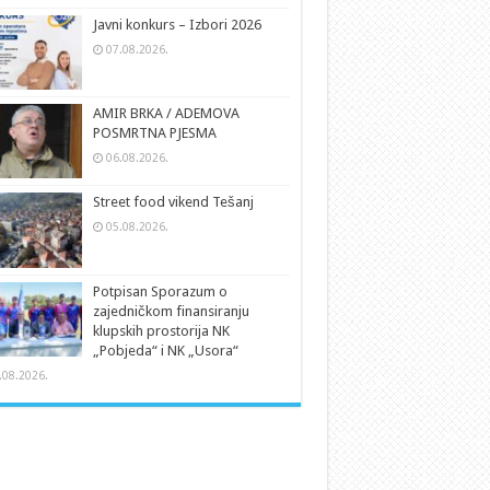
Javni konkurs – Izbori 2026
07.08.2026.
AMIR BRKA / ADEMOVA
POSMRTNA PJESMA
06.08.2026.
Street food vikend Tešanj
05.08.2026.
Potpisan Sporazum o
zajedničkom finansiranju
klupskih prostorija NK
„Pobjeda“ i NK „Usora“
.08.2026.