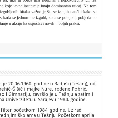
a tek ako ta borba ima neupitan i nepokolebljiv cilj za
na koje javne institucije imaju dominantan uticaj. Na tom
izgubljenih bitaka važno je šta se iz njih nauči i kako se
je, kada se jednom ne izgubi, kada se pobijedi, pobjeda ne
etanje u akciju ka uspostavi novih – boljih praksi.
je 20.06.1960. godine u Raduši (Tešanj), od
hić-Šišić i majke Nure, rođene Pobrić.
o i Gimnaziju, završio je u Tešnju a zatim i
na Univerzitetu u Sarajevu 1984. godine.
 filter početkom 1984. godine. Uz rad
rednjim školama u Tešnju. Početkom aprila