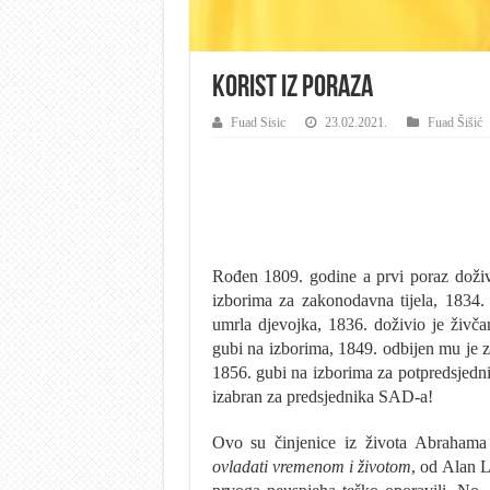
Korist iz poraza
Fuad Sisic
23.02.2021.
Fuad Šišić
Rođen 1809. godine a prvi poraz doživ
izborima za zakonodavna tijela, 1834.
umrla djevojka, 1836. doživio je živč
gubi na izborima, 1849. odbijen mu je z
1856. gubi na izborima za potpredsjedn
izabran za predsjednika SAD-a!
Ovo su činjenice iz života Abrahama
ovladati vremenom i životom
, od Alan L