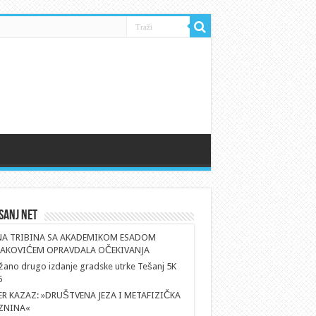
sanj Net
NA TRIBINA SA AKADEMIKOM ESADOM
AKOVIĆEM OPRAVDALA OČEKIVANJA
ano drugo izdanje gradske utrke Tešanj 5K
6
ER KAZAZ: »DRUŠTVENA JEZA I METAFIZIČKA
ZNINA«