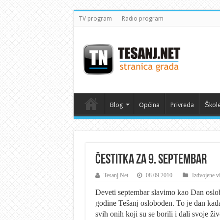
TV program
Radio program
Blog
Općina
Privreda
Škol
Čestitka za 9. septembar
Tesanj Net
08.09.2010.
Izdvojene vi
Deveti septembar slavimo kao Dan oslob
godine Tešanj oslobođen. To je dan kada 
svih onih koji su se borili i dali svoje ži