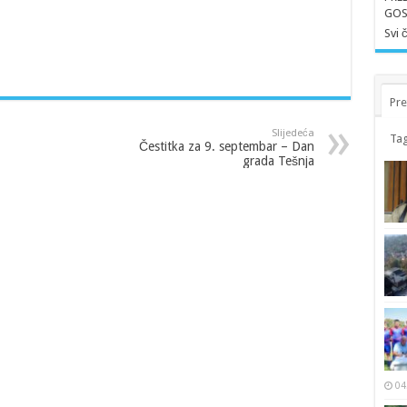
GOS
Svi 
Pre
Slijedeća
Tag
Čestitka za 9. septembar – Dan
grada Tešnja
04