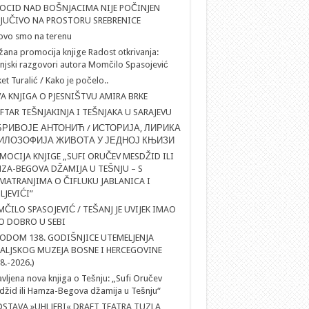
OCID NAD BOŠNJACIMA NIJE POČINJEN
LJUČIVO NA PROSTORU SREBRENICE
ovo smo na terenu
ana promocija knjige Radost otkrivanja:
njski razgovori autora Momčilo Spasojević
et Turalić / Kako je počelo..
A KNJIGA O PJESNIŠTVU AMIRA BRKE
IFTAR TEŠNJAKINJA I TEŠNJAKA U SARAJEVU
РИВОЈЕ АНТОНИЋ / ИСТОРИЈА, ЛИРИКА
ИЛОЗОФИЈА ЖИВОТА У ЈЕДНОЈ КЊИЗИ
MOCIJA KNJIGE „SUFI ORUČEV MESDŽID ILI
ZA-BEGOVA DŽAMIJA U TEŠNJU – S
MATRANJIMA O ČIFLUKU JABLANICA I
LJEVIĆI”
ČILO SPASOJEVIĆ / TEŠANJ JE UVIJEK IMAO
O DOBRO U SEBI
ODOM 138. GODIŠNJICE UTEMELJENJA
ALJSKOG MUZEJA BOSNE I HERCEGOVINE
8.-2026.)
vljena nova knjiga o Tešnju: „Sufi Oručev
žid ili Hamza-Begova džamija u Tešnju“
DSTAVA »UHLJEBI« DRAFT TEATRA TUZLA