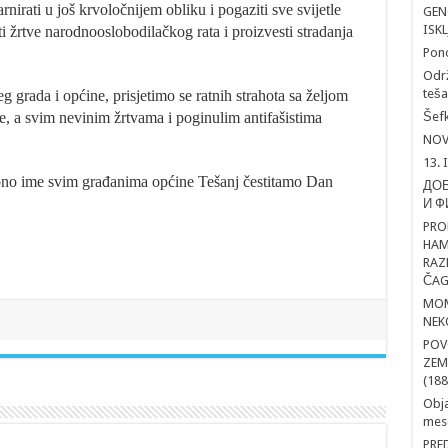
arnirati u još krvoločnijem obliku i pogaziti sve svijetle
GEN
ISK
i žrtve narodnooslobodilačkog rata i proizvesti stradanja
Pon
Održ
teša
grada i općine, prisjetimo se ratnih strahota sa željom
e, a svim nevinim žrtvama i poginulim antifašistima
Šefk
NOV
13. 
no ime svim građanima općine Tešanj čestitamo Dan
ДОБ
И Ф
PRO
HAM
RAZ
ČAG
MOM
NEK
POV
ZEM
(188
Obja
mesd
PRE