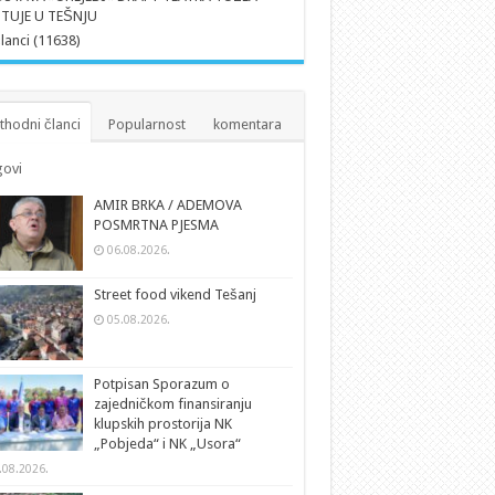
TUJE U TEŠNJU
članci (11638)
thodni članci
Popularnost
komentara
ovi
AMIR BRKA / ADEMOVA
POSMRTNA PJESMA
06.08.2026.
Street food vikend Tešanj
05.08.2026.
Potpisan Sporazum o
zajedničkom finansiranju
klupskih prostorija NK
„Pobjeda“ i NK „Usora“
.08.2026.