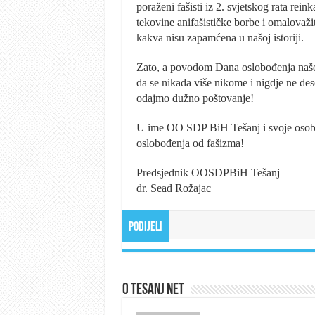
poraženi fašisti iz 2. svjetskog rata reink
tekovine anifašističke borbe i omalovažit
kakva nisu zapamćena u našoj istoriji.
Zato, a povodom Dana oslobođenja našeg 
da se nikada više nikome i nigdje ne des
odajmo dužno poštovanje!
U ime OO SDP BiH Tešanj i svoje osob
oslobođenja od fašizma!
Predsjednik OOSDPBiH Tešanj
dr. Sead Rožajac
Podijeli
O Tesanj Net