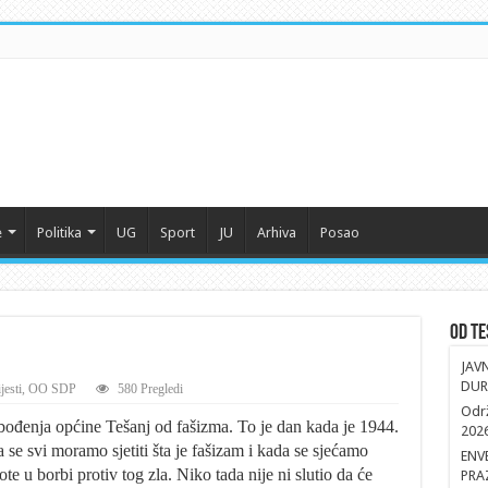
e
Politika
UG
Sport
JU
Arhiva
Posao
Od Te
JAV
DUR
jesti
,
OO SDP
580 Pregledi
Održ
ođenja općine Tešanj od fašizma. To je dan kada je 1944.
202
se svi moramo sjetiti šta je fašizam i kada se sjećamo
ENV
vote u borbi protiv tog zla. Niko tada nije ni slutio da će
PRA