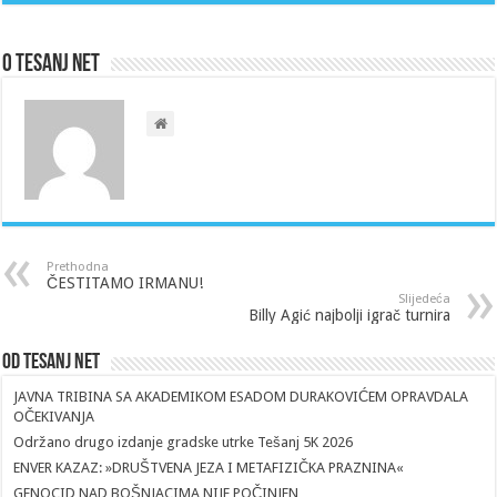
O Tesanj Net
Prethodna
ČESTITAMO IRMANU!
Slijedeća
Billy Agić najbolji igrač turnira
Od Tesanj Net
JAVNA TRIBINA SA AKADEMIKOM ESADOM DURAKOVIĆEM OPRAVDALA
OČEKIVANJA
Održano drugo izdanje gradske utrke Tešanj 5K 2026
ENVER KAZAZ: »DRUŠTVENA JEZA I METAFIZIČKA PRAZNINA«
GENOCID NAD BOŠNJACIMA NIJE POČINJEN