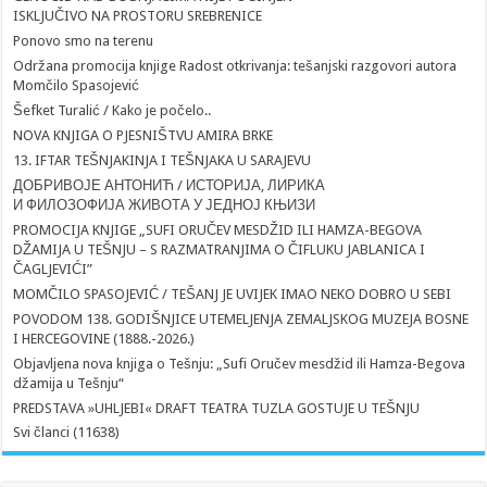
ISKLJUČIVO NA PROSTORU SREBRENICE
Ponovo smo na terenu
Održana promocija knjige Radost otkrivanja: tešanjski razgovori autora
Momčilo Spasojević
Šefket Turalić / Kako je počelo..
NOVA KNJIGA O PJESNIŠTVU AMIRA BRKE
13. IFTAR TEŠNJAKINJA I TEŠNJAKA U SARAJEVU
ДОБРИВОЈЕ АНТОНИЋ / ИСТОРИЈА, ЛИРИКА
И ФИЛОЗОФИЈА ЖИВОТА У ЈЕДНОЈ КЊИЗИ
PROMOCIJA KNJIGE „SUFI ORUČEV MESDŽID ILI HAMZA-BEGOVA
DŽAMIJA U TEŠNJU – S RAZMATRANJIMA O ČIFLUKU JABLANICA I
ČAGLJEVIĆI”
MOMČILO SPASOJEVIĆ / TEŠANJ JE UVIJEK IMAO NEKO DOBRO U SEBI
POVODOM 138. GODIŠNJICE UTEMELJENJA ZEMALJSKOG MUZEJA BOSNE
I HERCEGOVINE (1888.-2026.)
Objavljena nova knjiga o Tešnju: „Sufi Oručev mesdžid ili Hamza-Begova
džamija u Tešnju“
PREDSTAVA »UHLJEBI« DRAFT TEATRA TUZLA GOSTUJE U TEŠNJU
Svi članci (11638)