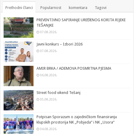
Prethodni članci
Popularnost
komentara
Tagovi
PREVENTIVNO SAPIRANJE UREĐENOG KORITA RIJEKE
TEŠANJKE
07.08.2026.
Javni konkurs – Izbori 2026
07.08.2026.
AMIR BRKA / ADEMOVA POSMRTNA PJESMA
06.08.2026.
Street food vikend Tešanj
05.08.2026.
Potpisan Sporazum o zajedničkom finansiranju
klupskih prostorija NK „Pobjeda“ i NK „Usora“
04.08.2026.