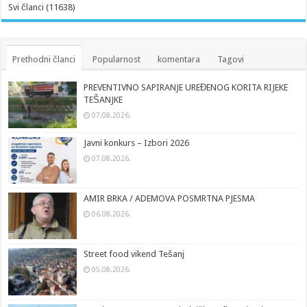
Svi članci (11638)
Prethodni članci
Popularnost
komentara
Tagovi
PREVENTIVNO SAPIRANJE UREĐENOG KORITA RIJEKE
TEŠANJKE
07.08.2026.
Javni konkurs – Izbori 2026
07.08.2026.
AMIR BRKA / ADEMOVA POSMRTNA PJESMA
06.08.2026.
Street food vikend Tešanj
05.08.2026.