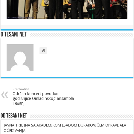
O Tesanj Net
Prethodna
Održan koncert povodom
godišnjice Omladinskog ansambla
Tešanj
Od Tesanj Net
JAVNA TRIBINA SA AKADEMIKOM ESADOM DURAKOVIĆEM OPRAVDALA
OČEKIVANJA