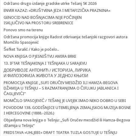
Održano drugo izdanje gradske utrke Tešanj 5K 2026
ENVER KAZAZ: »DRUŠTVENA JEZA I METAFIZIČKA PRAZNINA«
GENOCID NAD BOŠNJACIMA NIJE POČINJEN
ISKLJUČIVO NA PROSTORU SREBRENICE
Ponovo smo na terenu
Održana promocija knjige Radost otkrivanja: tešanjski razgovori autora
Momčilo Spasojević
Šefket Turalić / Kako je počelo..
NOVA KNJIGA O PJESNIŠTVU AMIRA BRKE
13. IFTAR TEŠNJAKINJA I TEŠNJAKA U SARAJEVU
ДОБРИВОЈЕ АНТОНИЋ / ИСТОРИЈА, ЛИРИКА
И ФИЛОЗОФИЈА ЖИВОТА У ЈЕДНОЈ КЊИЗИ
PROMOCIJA KNJIGE „SUFI ORUČEV MESDŽID ILI HAMZA-BEGOVA
DŽAMIJA U TEŠNJU – S RAZMATRANJIMA O ČIFLUKU JABLANICA I
ČAGLJEVIĆI”
MOMČILO SPASOJEVIĆ / TEŠANJ JE UVIJEK IMAO NEKO DOBRO U SEBI
POVODOM 138. GODIŠNJICE UTEMELJENJA ZEMALJSKOG MUZEJA BOSNE
I HERCEGOVINE (1888.-2026.)
Objavljena nova knjiga o Tešnju: „Sufi Oručev mesdžid ili Hamza-Begova
džamija u Tešnju“
PREDSTAVA »UHLJEBI« DRAFT TEATRA TUZLA GOSTUJE U TEŠNJU