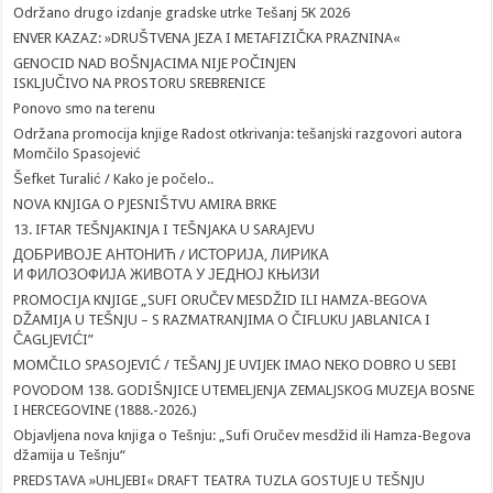
Održano drugo izdanje gradske utrke Tešanj 5K 2026
ENVER KAZAZ: »DRUŠTVENA JEZA I METAFIZIČKA PRAZNINA«
GENOCID NAD BOŠNJACIMA NIJE POČINJEN
ISKLJUČIVO NA PROSTORU SREBRENICE
Ponovo smo na terenu
Održana promocija knjige Radost otkrivanja: tešanjski razgovori autora
Momčilo Spasojević
Šefket Turalić / Kako je počelo..
NOVA KNJIGA O PJESNIŠTVU AMIRA BRKE
13. IFTAR TEŠNJAKINJA I TEŠNJAKA U SARAJEVU
ДОБРИВОЈЕ АНТОНИЋ / ИСТОРИЈА, ЛИРИКА
И ФИЛОЗОФИЈА ЖИВОТА У ЈЕДНОЈ КЊИЗИ
PROMOCIJA KNJIGE „SUFI ORUČEV MESDŽID ILI HAMZA-BEGOVA
DŽAMIJA U TEŠNJU – S RAZMATRANJIMA O ČIFLUKU JABLANICA I
ČAGLJEVIĆI”
MOMČILO SPASOJEVIĆ / TEŠANJ JE UVIJEK IMAO NEKO DOBRO U SEBI
POVODOM 138. GODIŠNJICE UTEMELJENJA ZEMALJSKOG MUZEJA BOSNE
I HERCEGOVINE (1888.-2026.)
Objavljena nova knjiga o Tešnju: „Sufi Oručev mesdžid ili Hamza-Begova
džamija u Tešnju“
PREDSTAVA »UHLJEBI« DRAFT TEATRA TUZLA GOSTUJE U TEŠNJU