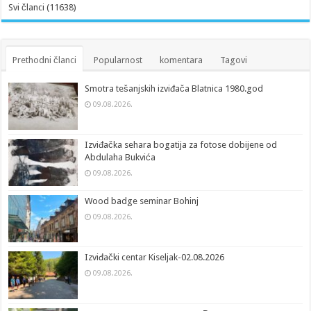
Svi članci (11638)
Prethodni članci
Popularnost
komentara
Tagovi
Smotra tešanjskih izviđača Blatnica 1980.god
09.08.2026.
Izviđačka sehara bogatija za fotose dobijene od
Abdulaha Bukvića
09.08.2026.
Wood badge seminar Bohinj
09.08.2026.
Izviđački centar Kiseljak-02.08.2026
09.08.2026.