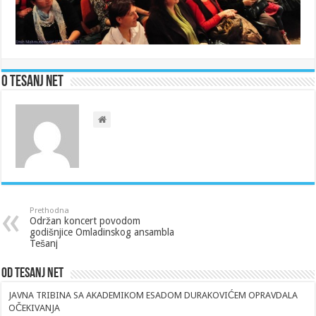
O Tesanj Net
Prethodna
Održan koncert povodom
godišnjice Omladinskog ansambla
Tešanj
Od Tesanj Net
JAVNA TRIBINA SA AKADEMIKOM ESADOM DURAKOVIĆEM OPRAVDALA
OČEKIVANJA