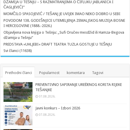
DŽAMIJA U TEŠNJU – S RAZMATRANJIMA O ČIFLUKU JABLANICA I
ČAGLJEVIĆI”
MOMČILO SPASOJEVIĆ / TEŠANJ JE UVIJEK IMAO NEKO DOBRO U SEBI
POVODOM 138. GODIŠNJICE UTEMELJENJA ZEMALJSKOG MUZEJA BOSNE
I HERCEGOVINE (1888.-2026.)
Objavljena nova knjiga o Tešnju: „Sufi Oručev mesdžid ili Hamza-Begova
džamija u Tešnju“
PREDSTAVA »UHLJEBI« DRAFT TEATRA TUZLA GOSTUJE U TEŠNJU
Svi članci (11638)
Prethodni članci
Popularnost
komentara
Tagovi
PREVENTIVNO SAPIRANJE UREĐENOG KORITA RIJEKE
TEŠANJKE
07.08.2026.
Javni konkurs – Izbori 2026
07.08.2026.