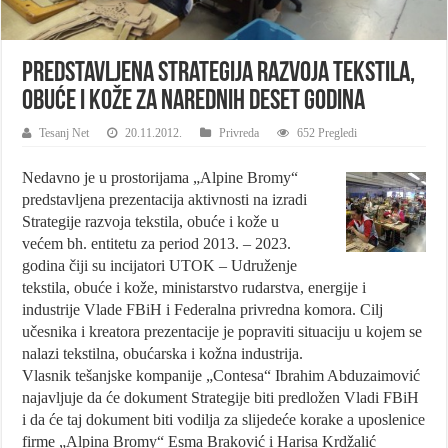
Predstavljena Strategija razvoja tekstila,
obuće i kože za narednih deset godina
Tesanj Net
20.11.2012.
Privreda
652 Pregledi
Nedavno je u prostorijama „Alpine Bromy“
predstavljena prezentacija aktivnosti na izradi
Strategije razvoja tekstila, obuće i kože u
većem bh. entitetu za period 2013. – 2023.
godina čiji su incijatori UTOK – Udruženje
tekstila, obuće i kože, ministarstvo rudarstva, energije i
industrije Vlade FBiH i Federalna privredna komora. Cilj
učesnika i kreatora prezentacije je popraviti situaciju u kojem se
nalazi tekstilna, obućarska i kožna industrija.
Vlasnik tešanjske kompanije „Contesa“ Ibrahim Abduzaimović
najavljuje da će dokument Strategije biti predložen Vladi FBiH
i da će taj dokument biti vodilja za slijedeće korake a uposlenice
firme „Alpina Bromy“ Esma Braković i Harisa Krdžalić