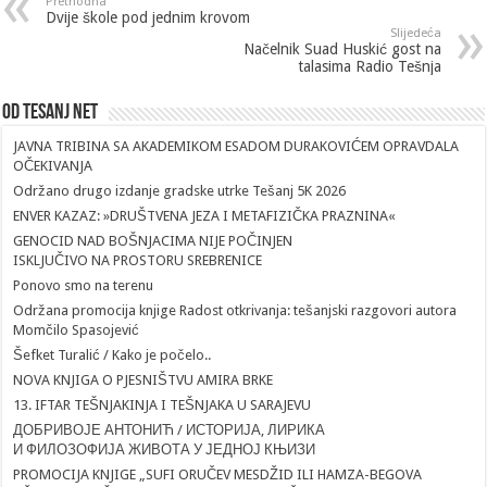
Prethodna
Dvije škole pod jednim krovom
Slijedeća
Načelnik Suad Huskić gost na
talasima Radio Tešnja
Od Tesanj Net
JAVNA TRIBINA SA AKADEMIKOM ESADOM DURAKOVIĆEM OPRAVDALA
OČEKIVANJA
Održano drugo izdanje gradske utrke Tešanj 5K 2026
ENVER KAZAZ: »DRUŠTVENA JEZA I METAFIZIČKA PRAZNINA«
GENOCID NAD BOŠNJACIMA NIJE POČINJEN
ISKLJUČIVO NA PROSTORU SREBRENICE
Ponovo smo na terenu
Održana promocija knjige Radost otkrivanja: tešanjski razgovori autora
Momčilo Spasojević
Šefket Turalić / Kako je počelo..
NOVA KNJIGA O PJESNIŠTVU AMIRA BRKE
13. IFTAR TEŠNJAKINJA I TEŠNJAKA U SARAJEVU
ДОБРИВОЈЕ АНТОНИЋ / ИСТОРИЈА, ЛИРИКА
И ФИЛОЗОФИЈА ЖИВОТА У ЈЕДНОЈ КЊИЗИ
PROMOCIJA KNJIGE „SUFI ORUČEV MESDŽID ILI HAMZA-BEGOVA