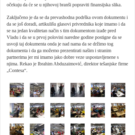
očekuju da će se u njihovoj branši popraviti finansijska slika.
Zaključeno je da se da prevashodna podrška ovom dokumentu i
da se još doradi, artikulišu glasovi privrednika koje imamo i da
se na jedan kvalitetan način s tim dokumentom izađe pred
Vladu i da se u prvoj polovini naredne godine postigne da se
usvoji taj dokumenta onda je nad nama da se držimo tog
dokumenta i da ga možemo prezentirati našim i stranim
partnerima jer mi imamo jako dobre veze uspostavljenene s
njima. Rekao je Ibrahim Abduzaimović, direktor tešanjske firme
„Contesa“.