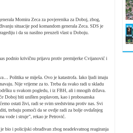
 generala Momira Zeca za povjerenika za Doboj, zbog,
ređivanju situacije pod komandom generala Zeca. SDS je
ragediju i da su nasilno preuzeli vlast u Doboju.
anas podnio krivičnu prijavu protiv premijerke Cvijanović i
a… Politika se miješa. Ovo je katastrofa. Iako ljudi imaju
unavaju. Nije vrijeme za to. Treba da svako radi u skladu
dršku u svakom pogledu, i iz FBH, ali i mnogih država.
će Doboj biti uništen poplavom, kao i probosanska
emo ostati živi, radi se svim sredstvima protiv nas. Svi
diti, trebaju pomoći da se ovdje radi za bolje ovdašnjeg
vode i struje”, rekao je Petrović.
 je bio i policijski obrađivan zbog neadekvatnog reagiranja