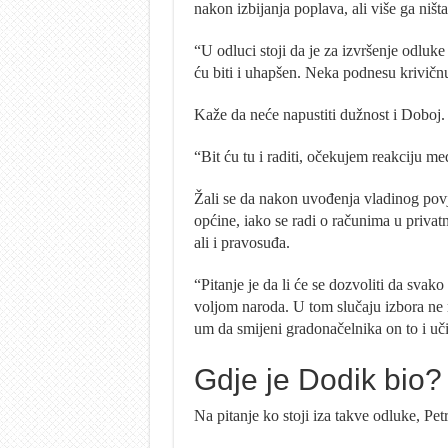
nakon izbijanja poplava, ali više ga ništ
“U odluci stoji da je za izvršenje odlu
ću biti i uhapšen. Neka podnesu krivičnu
Kaže da neće napustiti dužnost i Doboj.
“Bit ću tu i raditi, očekujem reakciju 
Žali se da nakon uvođenja vladinog pov
općine, iako se radi o računima u priva
ali i pravosuđa.
“Pitanje je da li će se dozvoliti da svak
voljom naroda. U tom slučaju izbora ne 
um da smijeni gradonačelnika on to i uči
Gdje je Dodik bio?
Na pitanje ko stoji iza takve odluke, Pet