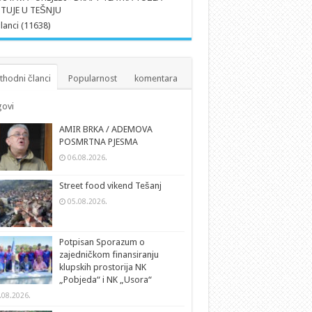
TUJE U TEŠNJU
članci (11638)
thodni članci
Popularnost
komentara
ovi
AMIR BRKA / ADEMOVA
POSMRTNA PJESMA
06.08.2026.
Street food vikend Tešanj
05.08.2026.
Potpisan Sporazum o
zajedničkom finansiranju
klupskih prostorija NK
„Pobjeda“ i NK „Usora“
.08.2026.