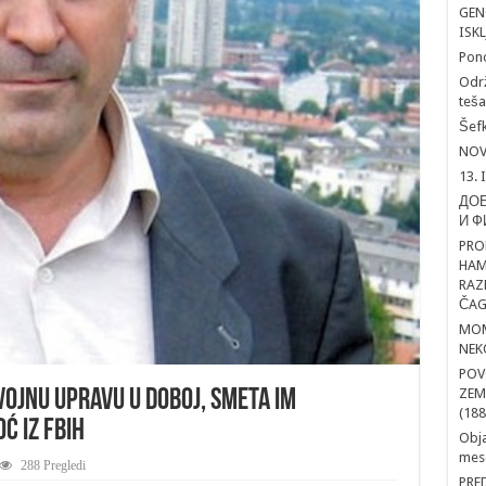
GEN
ISK
Pon
Održ
teša
Šefk
NOV
13. 
ДОБ
И Ф
PRO
HAM
RAZ
ČAG
MOM
NEK
POV
ZEM
vojnu upravu u Doboj, smeta im
(188
ć iz FBiH
Obja
mesd
288 Pregledi
PRE