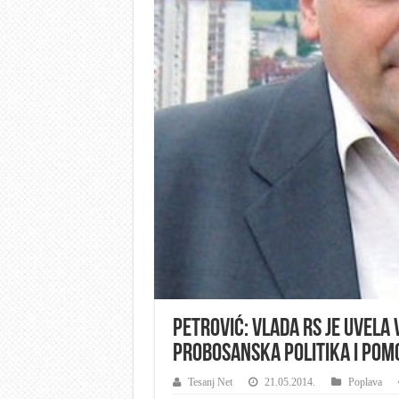
Petrović: Vlada RS je uvela 
probosanska politika i pomo
Tesanj Net
21.05.2014.
Poplava