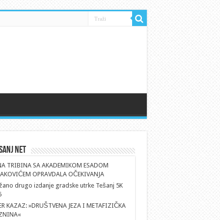
sanj Net
NA TRIBINA SA AKADEMIKOM ESADOM
AKOVIĆEM OPRAVDALA OČEKIVANJA
ano drugo izdanje gradske utrke Tešanj 5K
6
ER KAZAZ: »DRUŠTVENA JEZA I METAFIZIČKA
ZNINA«