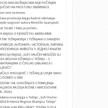
OCID NAD BOŠNJACIMA NIJE POČINJEN
LJUČIVO NA PROSTORU SREBRENICE
ovo smo na terenu
ana promocija knjige Radost otkrivanja:
njski razgovori autora Momčilo Spasojević
et Turalić / Kako je počelo..
A KNJIGA O PJESNIŠTVU AMIRA BRKE
IFTAR TEŠNJAKINJA I TEŠNJAKA U SARAJEVU
РИВОЈЕ АНТОНИЋ / ИСТОРИЈА, ЛИРИКА
ИЛОЗОФИЈА ЖИВОТА У ЈЕДНОЈ КЊИЗИ
MOCIJA KNJIGE „SUFI ORUČEV MESDŽID ILI
ZA-BEGOVA DŽAMIJA U TEŠNJU – S
MATRANJIMA O ČIFLUKU JABLANICA I
LJEVIĆI”
ČILO SPASOJEVIĆ / TEŠANJ JE UVIJEK IMAO
O DOBRO U SEBI
ODOM 138. GODIŠNJICE UTEMELJENJA
ALJSKOG MUZEJA BOSNE I HERCEGOVINE
8.-2026.)
vljena nova knjiga o Tešnju: „Sufi Oručev
žid ili Hamza-Begova džamija u Tešnju“
DSTAVA »UHLJEBI« DRAFT TEATRA TUZLA