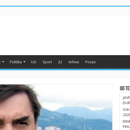
e
Politika
UG
Sport
JU
Arhiva
Posao
Od Te
JAV
DUR
Održ
202
ENV
PRA