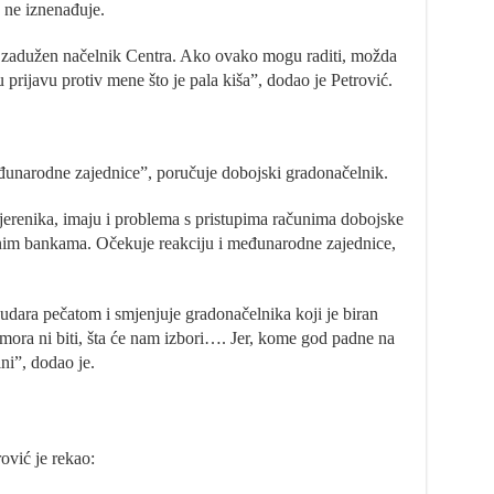
a ne iznenađuje.
ke zadužen načelnik Centra. Ako ovako mogu raditi, možda
 prijavu protiv mene što je pala kiša”, dodao je Petrović.
međunarodne zajednice”, poručuje dobojski gradonačelnik.
jerenika, imaju i problema s pristupima računima dobojske
tnim bankama. Očekuje reakciju i međunarodne zajednice,
o udara pečatom i smjenjuje gradonačelnika koji je biran
mora ni biti, šta će nam izbori…. Jer, kome god padne na
ni”, dodao je.
rović je rekao: