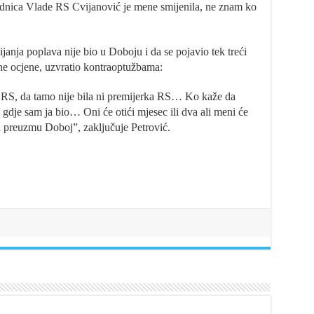
dnica Vlade RS Cvijanović je mene smijenila, ne znam ko
janja poplava nije bio u Doboju i da se pojavio tek treći
lne ocjene, uzvratio kontraoptužbama:
 RS, da tamo nije bila ni premijerka RS… Ko kaže da
 gdje sam ja bio… Oni će otići mjesec ili dva ali meni će
ka preuzmu Doboj”, zaključuje Petrović.