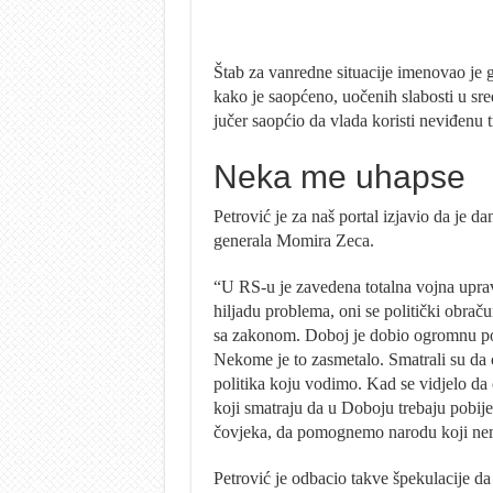
Štab za vanredne situacije imenovao je
kako je saopćeno, uočenih slabosti u s
jučer saopćio da vlada koristi neviđenu t
Neka me uhapse
Petrović je za naš portal izjavio da je d
generala Momira Zeca.
“U RS-u je zavedena totalna vojna uprav
hiljadu problema, oni se politički obrač
sa zakonom. Doboj je dobio ogromnu po
Nekome je to zasmetalo. Smatrali su da 
politika koju vodimo. Kad se vidjelo da ć
koji smatraju da u Doboju trebaju pobije
čovjeka, da pomognemo narodu koji nema 
Petrović je odbacio takve špekulacije da