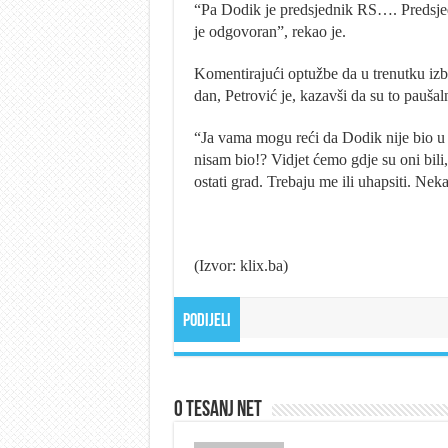
“Pa Dodik je predsjednik RS…. Predsje
je odgovoran”, rekao je.
Komentirajući optužbe da u trenutku izbi
dan, Petrović je, kazavši da su to pauša
“Ja vama mogu reći da Dodik nije bio u
nisam bio!? Vidjet ćemo gdje su oni bili,
ostati grad. Trebaju me ili uhapsiti. Ne
(Izvor: klix.ba)
Podijeli
O Tesanj Net