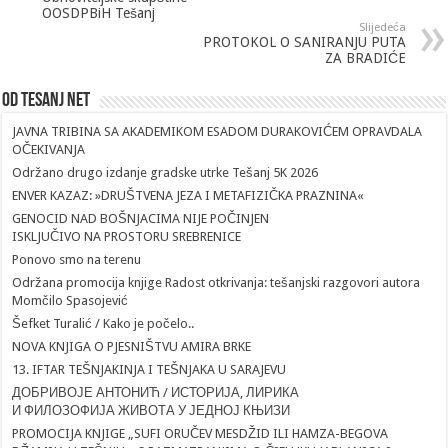
OOSDPBiH Tešanj
Slijedeća
PROTOKOL O SANIRANJU PUTA
ZA BRADIĆE
Od Tesanj Net
JAVNA TRIBINA SA AKADEMIKOM ESADOM DURAKOVIĆEM OPRAVDALA
OČEKIVANJA
Održano drugo izdanje gradske utrke Tešanj 5K 2026
ENVER KAZAZ: »DRUŠTVENA JEZA I METAFIZIČKA PRAZNINA«
GENOCID NAD BOŠNJACIMA NIJE POČINJEN
ISKLJUČIVO NA PROSTORU SREBRENICE
Ponovo smo na terenu
Održana promocija knjige Radost otkrivanja: tešanjski razgovori autora
Momčilo Spasojević
Šefket Turalić / Kako je počelo..
NOVA KNJIGA O PJESNIŠTVU AMIRA BRKE
13. IFTAR TEŠNJAKINJA I TEŠNJAKA U SARAJEVU
ДОБРИВОЈЕ АНТОНИЋ / ИСТОРИЈА, ЛИРИКА
И ФИЛОЗОФИЈА ЖИВОТА У ЈЕДНОЈ КЊИЗИ
PROMOCIJA KNJIGE „SUFI ORUČEV MESDŽID ILI HAMZA-BEGOVA