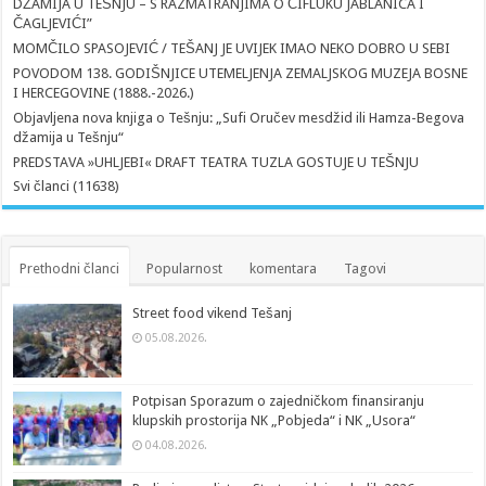
DŽAMIJA U TEŠNJU – S RAZMATRANJIMA O ČIFLUKU JABLANICA I
ČAGLJEVIĆI”
MOMČILO SPASOJEVIĆ / TEŠANJ JE UVIJEK IMAO NEKO DOBRO U SEBI
POVODOM 138. GODIŠNJICE UTEMELJENJA ZEMALJSKOG MUZEJA BOSNE
I HERCEGOVINE (1888.-2026.)
Objavljena nova knjiga o Tešnju: „Sufi Oručev mesdžid ili Hamza-Begova
džamija u Tešnju“
PREDSTAVA »UHLJEBI« DRAFT TEATRA TUZLA GOSTUJE U TEŠNJU
Svi članci (11638)
Prethodni članci
Popularnost
komentara
Tagovi
Street food vikend Tešanj
05.08.2026.
Potpisan Sporazum o zajedničkom finansiranju
klupskih prostorija NK „Pobjeda“ i NK „Usora“
04.08.2026.