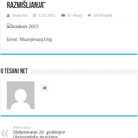
RAZMIŠLJANJA”
Tesanj Net
12.02.2015.
JU Muzej
336 Pregledi
Izvor:
Muzejtesanj.Org
O Tesanj Net
Prethodna
Obilježavanje 20. godišnjice
Obnoviteljske skupštine