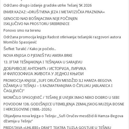
Održano drugo izdanje gradske utrke Tešanj 5K 2026
ENVER KAZAZ: »DRUŠTVENA JEZA I METAFIZIČKA PRAZNINA«
GENOCID NAD BOŠNJACIMA NIJE POČINJEN
ISKLJUČIVO NA PROSTORU SREBRENICE
Ponovo smo na terenu
Održana promocija knjige Radost otkrivanja: tešanjski razgovori autora
Momčilo Spasojević
Šefket Turalić / Kako je počelo..
NOVA KNJIGA O PJESNIŠTVU AMIRA BRKE
13. IFTAR TEŠNJAKINJA I TEŠNJAKA U SARAJEVU
ДОБРИВОЈЕ АНТОНИЋ / ИСТОРИЈА, ЛИРИКА
И ФИЛОЗОФИЈА ЖИВОТА У ЈЕДНОЈ КЊИЗИ
PROMOCIJA KNJIGE „SUFI ORUČEV MESDŽID ILI HAMZA-BEGOVA
DŽAMIJA U TEŠNJU – S RAZMATRANJIMA O ČIFLUKU JABLANICA I
ČAGLJEVIĆI”
MOMČILO SPASOJEVIĆ / TEŠANJ JE UVIJEK IMAO NEKO DOBRO U SEBI
POVODOM 138. GODIŠNJICE UTEMELJENJA ZEMALJSKOG MUZEJA BOSNE
I HERCEGOVINE (1888.-2026.)
Objavljena nova knjiga o Tešnju: „Sufi Oručev mesdžid ili Hamza-Begova
džamija u Tešnju“
PREDSTAVA »UHLJEBI« DRAFT TEATRA TUZLA GOSTUJE U TEŠNJU