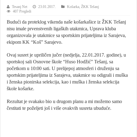
Tesanj Net
23.01.2017.
Košarka
,
ŽKK Tešanj
407 Pregledi
Budući da proteklog vikenda naše košarkašice iz ŽKK Tešanj
nisu imale prvenstvenih ligaških utakmica, Uprava kluba
organizovala je utakmice sa sportskim prijateljima iz Sarajeva,
ekipom KK “Koš” Sarajevo.
Ovaj susret je upriličen jučer (nedjelja, 22.01.2017. godine), u
sportskoj sali Osnovne škole “Huso Hodžić” Tešanj, sa
početkom u 10:00 sati. U prelijepoj atmosferi i druženju sa
sportskim prijateljima iz Sarajeva, u
takmice su odigrali i muška
i ženska pionirska selekcija, kao i muška i ženska selekcija
škole košarke.
Rezultat je svakako bio u drugom planu a mi možemo samo
čestitati te poželjeti još i više ovakvih susreta ubuduće.