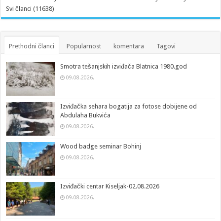
Svi članci (11638)
Prethodni članci
Popularnost
komentara
Tagovi
Smotra tešanjskih izviđača Blatnica 1980.god
09.08.2026.
Izviđačka sehara bogatija za fotose dobijene od
Abdulaha Bukvića
09.08.2026.
Wood badge seminar Bohinj
09.08.2026.
Izviđački centar Kiseljak-02.08.2026
09.08.2026.