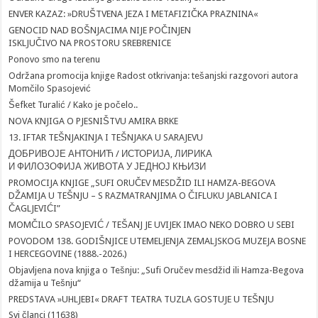
ENVER KAZAZ: »DRUŠTVENA JEZA I METAFIZIČKA PRAZNINA«
GENOCID NAD BOŠNJACIMA NIJE POČINJEN
ISKLJUČIVO NA PROSTORU SREBRENICE
Ponovo smo na terenu
Održana promocija knjige Radost otkrivanja: tešanjski razgovori autora
Momčilo Spasojević
Šefket Turalić / Kako je počelo..
NOVA KNJIGA O PJESNIŠTVU AMIRA BRKE
13. IFTAR TEŠNJAKINJA I TEŠNJAKA U SARAJEVU
ДОБРИВОЈЕ АНТОНИЋ / ИСТОРИЈА, ЛИРИКА
И ФИЛОЗОФИЈА ЖИВОТА У ЈЕДНОЈ КЊИЗИ
PROMOCIJA KNJIGE „SUFI ORUČEV MESDŽID ILI HAMZA-BEGOVA
DŽAMIJA U TEŠNJU – S RAZMATRANJIMA O ČIFLUKU JABLANICA I
ČAGLJEVIĆI”
MOMČILO SPASOJEVIĆ / TEŠANJ JE UVIJEK IMAO NEKO DOBRO U SEBI
POVODOM 138. GODIŠNJICE UTEMELJENJA ZEMALJSKOG MUZEJA BOSNE
I HERCEGOVINE (1888.-2026.)
Objavljena nova knjiga o Tešnju: „Sufi Oručev mesdžid ili Hamza-Begova
džamija u Tešnju“
PREDSTAVA »UHLJEBI« DRAFT TEATRA TUZLA GOSTUJE U TEŠNJU
Svi članci (11638)