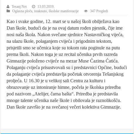
Tesanj Net
13.03.2019.
Oglasna ploča
,
istaknuto
,
školske manifestacije
347 Pregledi
Kao i svake godine, 12. mart se u našoj školi obilježava kao
Dan škole, budući da je na ovaj datum rođen pjesnik, čije ime
nosi naša škola. Nakon svečane sjednice Nastavničkog vijeća,
na ulazu škole, polaganjem cvijeća i prigodnim tekstom,
prisjetili smo se učenica koje su tokom rata poginule na putu
prema školi. Nakon toga je uz recital učenika prvih razreda
Gimnazije položeno cvijeće na mezar Muse Ćazima Ćatića.
Polaganju cvijeća prisustvovali su i predstavnici Općine, budući
da polaganje cvijeća predstavlja početak otvorenja Tešanjskog
proljeća. U 16.30 je u velikoj sali Centra za kulturu i
obrazovanje uz intoniranje himne, počela je školska priredba
pod nazivom „Atelijer, čarna bašta“. Priredba je predstavila
mnoge talente učenika naše škole i obilovala je raznolikošću.
Dan škole završio je na svečanoj večeri kolektiva Gimnazije.