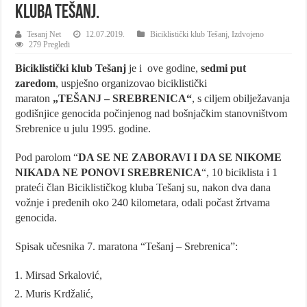
kluba Tešanj.
Tesanj Net
12.07.2019.
Biciklistički klub Tešanj
,
Izdvojeno
279 Pregledi
Biciklistički klub Tešanj
je i ove godine,
sedmi put
zaredom
, uspješno organizovao biciklistički
maraton
„TEŠANJ – SREBRENICA“
, s ciljem obilježavanja
godišnjice genocida počinjenog nad bošnjačkim stanovništvom
Srebrenice u julu 1995. godine.
Pod parolom “
DA SE NE ZABORAVI I DA SE NIKOME
NIKADA NE PONOVI SREBRENICA
“, 10 biciklista i 1
prateći član Biciklističkog kluba Tešanj su, nakon dva dana
vožnje i pređenih oko 240 kilometara, odali počast žrtvama
genocida.
Spisak učesnika 7. maratona “Tešanj – Srebrenica”:
Mirsad Srkalović,
Muris Krdžalić,