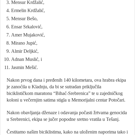
Mensur Krdžalić,
Ermelin Krdžalić,
Mensur Bešo,
Ensar Srkalović,
Amer Mujaković,
Mirano Jupić,
Almir Deljkić,
Adnan Muslić, i
Jasmin Mešić.
Nakon prvog dana i pređenih 140 kilometara, ova hrabra ekipa
je zanoćila u Kladnju, da bi se sutradan priključila
biciklističkom maratonu “Bihać-Srebrenica” te u zajedničkog
koloni u večernjim satima stigla u Memorijalni centar Potočari.
Nakon obavljanja dženaze i odavanja počasti žrtvama genocida
u Srebrenici, ekipa se jučer popodne sretno vratila u Tešanj.
Čestitamo našim biciklistima, kako na uloženim naporima tako i