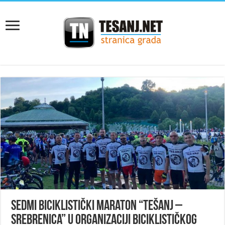
Sedmi biciklistički maraton “Tešanj –
Srebrenica” u organizaciji Biciklističkog