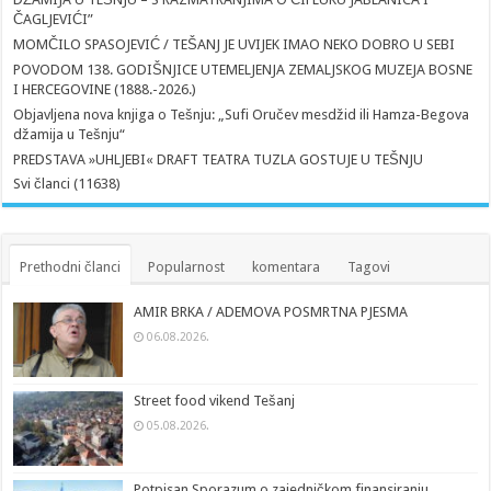
ČAGLJEVIĆI”
MOMČILO SPASOJEVIĆ / TEŠANJ JE UVIJEK IMAO NEKO DOBRO U SEBI
POVODOM 138. GODIŠNJICE UTEMELJENJA ZEMALJSKOG MUZEJA BOSNE
I HERCEGOVINE (1888.-2026.)
Objavljena nova knjiga o Tešnju: „Sufi Oručev mesdžid ili Hamza-Begova
džamija u Tešnju“
PREDSTAVA »UHLJEBI« DRAFT TEATRA TUZLA GOSTUJE U TEŠNJU
Svi članci (11638)
Prethodni članci
Popularnost
komentara
Tagovi
AMIR BRKA / ADEMOVA POSMRTNA PJESMA
06.08.2026.
Street food vikend Tešanj
05.08.2026.
Potpisan Sporazum o zajedničkom finansiranju