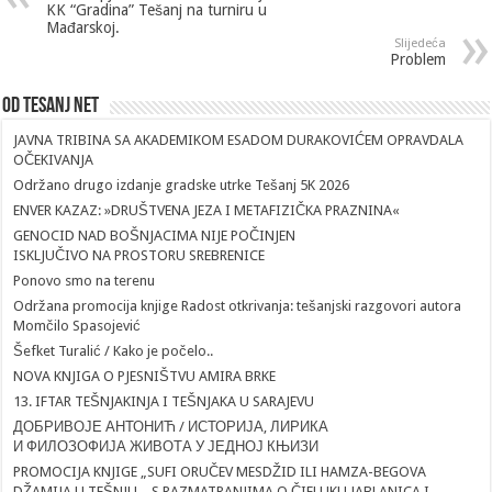
KK “Gradina” Tešanj na turniru u
Mađarskoj.
Slijedeća
Problem
Od Tesanj Net
JAVNA TRIBINA SA AKADEMIKOM ESADOM DURAKOVIĆEM OPRAVDALA
OČEKIVANJA
Održano drugo izdanje gradske utrke Tešanj 5K 2026
ENVER KAZAZ: »DRUŠTVENA JEZA I METAFIZIČKA PRAZNINA«
GENOCID NAD BOŠNJACIMA NIJE POČINJEN
ISKLJUČIVO NA PROSTORU SREBRENICE
Ponovo smo na terenu
Održana promocija knjige Radost otkrivanja: tešanjski razgovori autora
Momčilo Spasojević
Šefket Turalić / Kako je počelo..
NOVA KNJIGA O PJESNIŠTVU AMIRA BRKE
13. IFTAR TEŠNJAKINJA I TEŠNJAKA U SARAJEVU
ДОБРИВОЈЕ АНТОНИЋ / ИСТОРИЈА, ЛИРИКА
И ФИЛОЗОФИЈА ЖИВОТА У ЈЕДНОЈ КЊИЗИ
PROMOCIJA KNJIGE „SUFI ORUČEV MESDŽID ILI HAMZA-BEGOVA
DŽAMIJA U TEŠNJU – S RAZMATRANJIMA O ČIFLUKU JABLANICA I