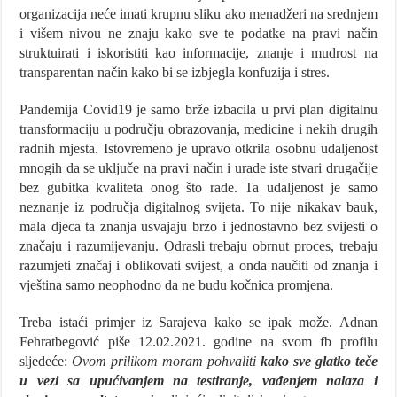
organizacija neće imati krupnu sliku ako menadžeri na srednjem
i višem nivou ne znaju kako sve te podatke na pravi način
struktuirati i iskoristiti kao informacije, znanje i mudrost na
transparentan način kako bi se izbjegla konfuzija i stres.
Pandemija Covid19 je samo brže izbacila u prvi plan digitalnu
transformaciju u području obrazovanja, medicine i nekih drugih
radnih mjesta. Istovremeno je upravo otkrila osobnu udaljenost
mnogih da se uključe na pravi način i urade iste stvari drugačije
bez gubitka kvaliteta onog što rade. Ta udaljenost je samo
neznanje iz područja digitalnog svijeta. To nije nikakav bauk,
mala djeca ta znanja usvajaju brzo i jednostavno bez svijesti o
značaju i razumijevanju. Odrasli trebaju obrnut proces, trebaju
razumjeti značaj i oblikovati svijest, a onda naučiti od znanja i
vještina samo neophodno da ne budu kočnica promjena.
Treba istaći primjer iz Sarajeva kako se ipak može. Adnan
Fehratbegović piše 12.02.2021. godine na svom fb profilu
sljedeće:
Ovom prilikom moram pohvaliti
kako sve glatko teče
u vezi sa upućivanjem na testiranje, vađenjem nalaza i