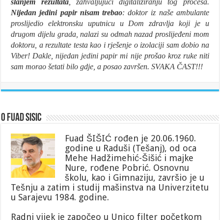
slanjem rezultata
, zahvaljujući digitaliziranju tog procesa.
Nijedan jedini papir nisam trebao
: doktor iz naše ambulante
proslijedio elektronsku uputnicu u Dom zdravlja koji je u
drugom dijelu grada, nalazi su odmah nazad proslijeđeni mom
doktoru, a rezultate testa kao i rješenje o izolaciji sam dobio na
Viber! Dakle, nijedan jedini papir mi nije prošao kroz ruke niti
sam morao šetati bilo gdje, a posao završen. SVAKA ČAST!!!
O Fuad Sisic
Fuad ŠIŠIĆ rođen je 20.06.1960.
godine u Raduši (Tešanj), od oca
Mehe Hadžimehić-Šišić i majke
Nure, rođene Pobrić. Osnovnu
školu, kao i Gimnaziju, završio je u
Tešnju a zatim i studij mašinstva na Univerzitetu
u Sarajevu 1984. godine.
Radni vijek je započeo u Unico filter početkom