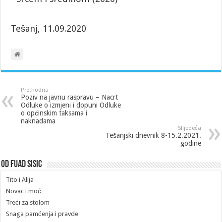
Tešanj, 11.09.2020
Prethodna
Poziv na javnu raspravu – Nacrt
Odluke o izmjeni i dopuni Odluke
o općinskim taksama i
naknadama
Slijedeća
Tešanjski dnevnik 8-15.2.2021.
godine
Od Fuad Sisic
Tito i Alija
Novac i moć
Treći za stolom
Snaga pamćenja i pravde