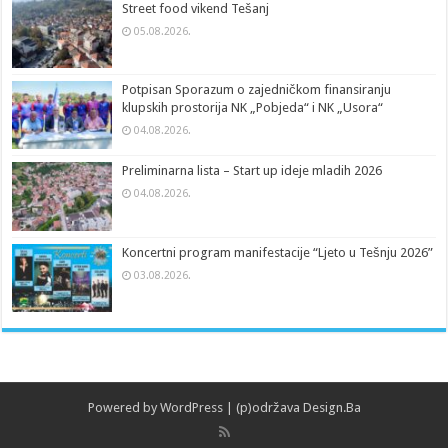
Street food vikend Tešanj
05.08.2026.
Potpisan Sporazum o zajedničkom finansiranju
klupskih prostorija NK „Pobjeda“ i NK „Usora“
04.08.2026.
Preliminarna lista – Start up ideje mladih 2026
04.08.2026.
Koncertni program manifestacije “Ljeto u Tešnju 2026”
03.08.2026.
Powered by
WordPress
| (p)održava
Design.Ba