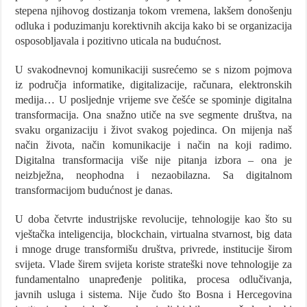
stepena njihovog dostizanja tokom vremena, lakšem donošenju
odluka i poduzimanju korektivnih akcija kako bi se organizacija
osposobljavala i pozitivno uticala na budućnost.
U svakodnevnoj komunikaciji susrećemo se s nizom pojmova
iz područja informatike, digitalizacije, računara, elektronskih
medija… U posljednje vrijeme sve češće se spominje digitalna
transformacija. Ona snažno utiče na sve segmente društva, na
svaku organizaciju i život svakog pojedinca. On mijenja naš
način života, način komunikacije i način na koji radimo.
Digitalna transformacija više nije pitanja izbora – ona je
neizbježna, neophodna i nezaobilazna. Sa digitalnom
transformacijom budućnost je danas.
U doba četvrte industrijske revolucije, tehnologije kao što su
vještačka inteligencija, blockchain, virtualna stvarnost, big data
i mnoge druge transformišu društva, privrede, institucije širom
svijeta. Vlade širem svijeta koriste strateški nove tehnologije za
fundamentalno unapređenje politika, procesa odlučivanja,
javnih usluga i sistema. Nije čudo što Bosna i Hercegovina