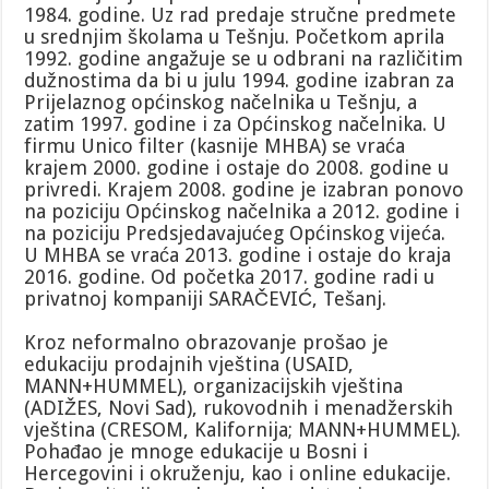
1984. godine. Uz rad predaje stručne predmete
u srednjim školama u Tešnju. Početkom aprila
1992. godine angažuje se u odbrani na različitim
dužnostima da bi u julu 1994. godine izabran za
Prijelaznog općinskog načelnika u Tešnju, a
zatim 1997. godine i za Općinskog načelnika. U
firmu Unico filter (kasnije MHBA) se vraća
krajem 2000. godine i ostaje do 2008. godine u
privredi. Krajem 2008. godine je izabran ponovo
na poziciju Općinskog načelnika a 2012. godine i
na poziciju Predsjedavajućeg Općinskog vijeća.
U MHBA se vraća 2013. godine i ostaje do kraja
2016. godine. Od početka 2017. godine radi u
privatnoj kompaniji SARAČEVIĆ, Tešanj.
Kroz neformalno obrazovanje prošao je
edukaciju prodajnih vještina (USAID,
MANN+HUMMEL), organizacijskih vještina
(ADIŽES, Novi Sad), rukovodnih i menadžerskih
vještina (CRESOM, Kalifornija; MANN+HUMMEL).
Pohađao je mnoge edukacije u Bosni i
Hercegovini i okruženju, kao i online edukacije.