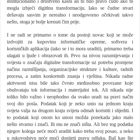
institucionalno i društveno kasni ali bi bilo pravo čudo ako bi
mogla izbjeći digitlnu transformaciju. Iako se čudne stvari
dešavaju sasvim je nerealno i neodgovorno očekivati takvo
nešto, stoga je bolje krenuti čim prije.
I ne radi se primarno o tome da postoji novac koji se može
izdvojiti za kupovinu informatičke opreme, softvera i
korisničkih aplikacija (iako se i to mora uraditi), primarno treba
ulagati u ljude i obrazovati ih. Prvo na nivou razumijevanja i
svijesta o značaju digitalne transformacije uz potrebu promjene
načina razmišljanja, organizacijske strukture i kulture, radnih
procesa, a zatim konkretnih znanja i vještina. Nikada radne
aktivnosti nisu bile tako čvrsto međusobno povezane koje
obuhvataju tok informacija i materijalni tok. Ali nikada nije
toliko bilo važno i neophodno da svako uradi na pravi način
svoj dio posla. Podatak koji je neko unio na jednom kraju
svijeta valja na drugom kraju svijeta odmah koristiti i slijediti. I
to podatak koji onom ko unosi možda ponekada jako malo
nešto stvarno i znači. Ili mu ne znači ništa. Ali bez tog podatka
njegov kolega neće moći uraditi kako treba svoj posao, a neko
u rukovodstvu neće moći donijeti pravu odluku. Baš kao što