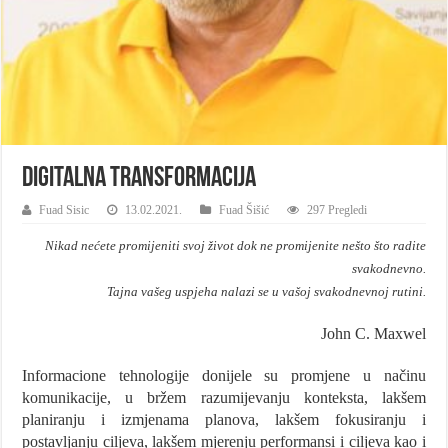
Digitalna transformacija
Fuad Sisic
13.02.2021.
Fuad Šišić
297 Pregledi
Nikad nećete promijeniti svoj život dok ne promijenite nešto što radite
svakodnevno.
Tajna vašeg uspjeha nalazi se u vašoj svakodnevnoj rutini.
John C. Maxwel
Informacione tehnologije donijele su promjene u načinu
komunikacije, u bržem razumijevanju konteksta, lakšem
planiranju i izmjenama planova, lakšem fokusiranju i
postavljanju ciljeva, lakšem mjerenju performansi i ciljeva kao i