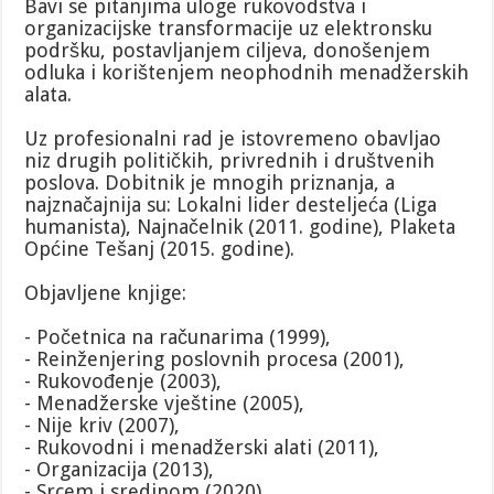
Bavi se pitanjima uloge rukovodstva i
organizacijske transformacije uz elektronsku
podršku, postavljanjem ciljeva, donošenjem
odluka i korištenjem neophodnih menadžerskih
alata.
Uz profesionalni rad je istovremeno obavljao
niz drugih političkih, privrednih i društvenih
poslova. Dobitnik je mnogih priznanja, a
najznačajnija su: Lokalni lider desteljeća (Liga
humanista), Najnačelnik (2011. godine), Plaketa
Općine Tešanj (2015. godine).
Objavljene knjige:
- Početnica na računarima (1999),
- Reinženjering poslovnih procesa (2001),
- Rukovođenje (2003),
- Menadžerske vještine (2005),
- Nije kriv (2007),
- Rukovodni i menadžerski alati (2011),
- Organizacija (2013),
- Srcem i sredinom (2020)