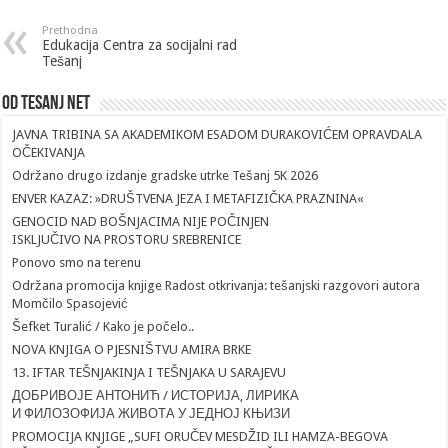
Prethodna
Edukacija Centra za socijalni rad
Tešanj
Od Tesanj Net
JAVNA TRIBINA SA AKADEMIKOM ESADOM DURAKOVIĆEM OPRAVDALA
OČEKIVANJA
Održano drugo izdanje gradske utrke Tešanj 5K 2026
ENVER KAZAZ: »DRUŠTVENA JEZA I METAFIZIČKA PRAZNINA«
GENOCID NAD BOŠNJACIMA NIJE POČINJEN
ISKLJUČIVO NA PROSTORU SREBRENICE
Ponovo smo na terenu
Održana promocija knjige Radost otkrivanja: tešanjski razgovori autora
Momčilo Spasojević
Šefket Turalić / Kako je počelo..
NOVA KNJIGA O PJESNIŠTVU AMIRA BRKE
13. IFTAR TEŠNJAKINJA I TEŠNJAKA U SARAJEVU
ДОБРИВОЈЕ АНТОНИЋ / ИСТОРИЈА, ЛИРИКА
И ФИЛОЗОФИЈА ЖИВОТА У ЈЕДНОЈ КЊИЗИ
PROMOCIJA KNJIGE „SUFI ORUČEV MESDŽID ILI HAMZA-BEGOVA