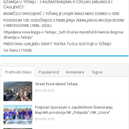
DŽAMIJA U TEŠNJU – S RAZMATRANJIMA O ČIFLUKU JABLANICA I
ČAGLJEVIĆI”
MOMČILO SPASOJEVIĆ / TEŠANJ JE UVIJEK IMAO NEKO DOBRO U SEBI
POVODOM 138. GODIŠNJICE UTEMELJENJA ZEMALJSKOG MUZEJA BOSNE
I HERCEGOVINE (1888.-2026.)
Objavljena nova knjiga o Tešnju: „Sufi Oručev mesdžid ili Hamza-Begova
džamija u Tešnju“
PREDSTAVA »UHLJEBI« DRAFT TEATRA TUZLA GOSTUJE U TEŠNJU
Svi članci (11638)
Prethodni članci
Popularnost
komentara
Tagovi
Street food vikend Tešanj
05.08.2026.
Potpisan Sporazum o zajedničkom finansiranju
klupskih prostorija NK „Pobjeda“ i NK „Usora“
04.08.2026.