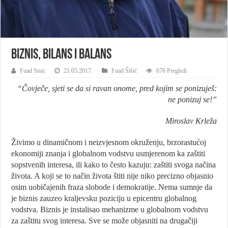
Biznis, Bilans i Balans
Fuad Sisic
21.05.2017.
Fuad Šišić
676 Pregledi
“Čovječe, sjeti se da si ravan onome, pred kojim se ponizuješ:
ne ponizuj se!”
Miroslav Krleža
Živimo u dinamičnom i neizvjesnom okruženju, brzorastućoj
ekonomiji znanja i globalnom vodstvu usmjerenom ka zaštiti
sopstvenih interesa, ili kako to često kazuju: zaštiti svoga načina
života. A koji se to način života štiti nije niko precizno objasnio
osim uobičajenih fraza slobode i demokratije. Nema sumnje da
je biznis zauzeo kraljevsku poziciju u epicentru globalnog
vodstva. Biznis je instalisao mehanizme u globalnom vodstvu
za zaštitu svog interesa. Sve se može objasniti na drugačiji