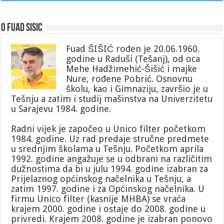
O Fuad Sisic
Fuad ŠIŠIĆ rođen je 20.06.1960.
godine u Raduši (Tešanj), od oca
Mehe Hadžimehić-Šišić i majke
Nure, rođene Pobrić. Osnovnu
školu, kao i Gimnaziju, završio je u
Tešnju a zatim i studij mašinstva na Univerzitetu
u Sarajevu 1984. godine.
Radni vijek je započeo u Unico filter početkom
1984. godine. Uz rad predaje stručne predmete
u srednjim školama u Tešnju. Početkom aprila
1992. godine angažuje se u odbrani na različitim
dužnostima da bi u julu 1994. godine izabran za
Prijelaznog općinskog načelnika u Tešnju, a
zatim 1997. godine i za Općinskog načelnika. U
firmu Unico filter (kasnije MHBA) se vraća
krajem 2000. godine i ostaje do 2008. godine u
privredi. Krajem 2008. godine je izabran ponovo