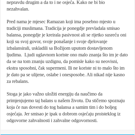
nepravdu drugim a da to i ne osjeća. Kako ne bi bio
nezahvalan.
Pred nama je mjesec Ramazan koji ima posebno mjesto u
tradiciji muslimana. Tradicija je ponegdje prevladala smisao
balansa, ponegdje je kreirala pasivnost ali se rijetko susreću oni
koji su svoj govor, svoje ponašanje i svoje djelovanje
izbalansirali, uskladili sa Božijom uputom dostavljenom
ljudima. Ljudi uglavnom koriste ono malo znanja što im je dato
da se na tom znanju uzdignu, da pomisle kako su neovisni,
ekstra sposobni, čak supermeni. Ili ne koriste ni to malo što im
je dato pa se ulijene, oslabe i onesposobe. Ali nikad nije kasno
za rebalans.
Stoga je jako važno uložiti energiju da naučimo da
primjenjujemo taj balans u našem životu. Da stičemo spoznaju
koja će nas dovesti do tog balansa a samim tim i do boljeg
osjećaja. Jer smisao je ipak u dobrom osjećaju proisteklog iz
odgovorne zahvalnosti i zahvalne odgovornosti.