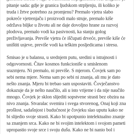
pitanje sada: gdje je granica ljudskom strpljenju, ili koliko je
truda i žrtve potrebno za promjenu? Premalo vjetra slabo
pokreće vjetrenjaču i proizvodi malo struje, premalo kiše
održava biljke u životu ali ne daje dovoljno hrane za razvoj
plodova, premalo vodi ka pasivnosti, ka stanju golog
preživljavanja. Previše vjetra će iščupati drveće, previše kiše će
uništiti usjeve, previše vodi ka teškim posljedicama i stresu.
Smisao je u balansu, u srednjem putu, sredini u istrajnosti i
odgovornosti. Čitav kosmos funkcioniše u smislenom
srazmjeru. Ni premalo, ni previše. S mjerom. Čovjek sam po
sebi nema mjere. Nema sam po sebi ni znanja, ali mu je dato
nešto znanja. Mjeru bi trebao sam uspostaviti. Čovječanstvo
dokazuje da je nešto naučilo, ali u isto vrijeme i da nije naučilo
mnogo. Čovjek je sklon slijediti sopstvene strasti bez obzira na
nivo znanja. Stvaralac svemira i svega stvorenog, Onaj koji zna
prošlost, sadašnjost i budućnost je čovjeku slao uputu kako ne
bi slijedio svoje strasti. Kako bi upotpunio intelektualno znanje
sa znanjem srca. Kako ne bi svojim intelektom i svojom pameti
upropastio svoje srce i svoju dušu. Kako ne bi nanio bol i