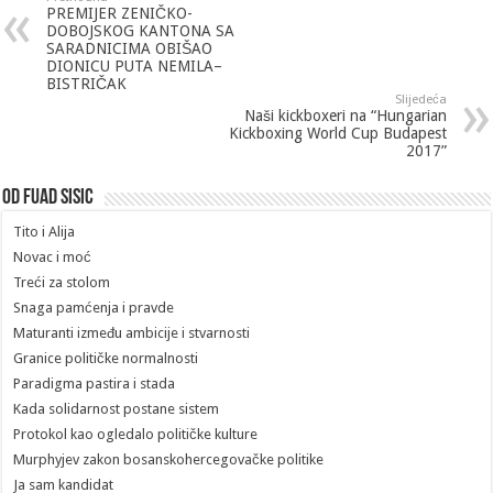
PREMIJER ZENIČKO-
DOBOJSKOG KANTONA SA
SARADNICIMA OBIŠAO
DIONICU PUTA NEMILA–
BISTRIČAK
Slijedeća
Naši kickboxeri na “Hungarian
Kickboxing World Cup Budapest
2017”
Od Fuad Sisic
Tito i Alija
Novac i moć
Treći za stolom
Snaga pamćenja i pravde
Maturanti između ambicije i stvarnosti
Granice političke normalnosti
Paradigma pastira i stada
Kada solidarnost postane sistem
Protokol kao ogledalo političke kulture
Murphyjev zakon bosanskohercegovačke politike
Ja sam kandidat