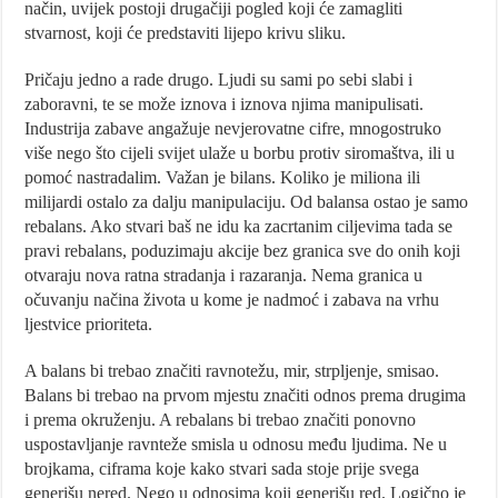
način, uvijek postoji drugačiji pogled koji će zamagliti
stvarnost, koji će predstaviti lijepo krivu sliku.
Pričaju jedno a rade drugo. Ljudi su sami po sebi slabi i
zaboravni, te se može iznova i iznova njima manipulisati.
Industrija zabave angažuje nevjerovatne cifre, mnogostruko
više nego što cijeli svijet ulaže u borbu protiv siromaštva, ili u
pomoć nastradalim. Važan je bilans. Koliko je miliona ili
milijardi ostalo za dalju manipulaciju. Od balansa ostao je samo
rebalans. Ako stvari baš ne idu ka zacrtanim ciljevima tada se
pravi rebalans, poduzimaju akcije bez granica sve do onih koji
otvaraju nova ratna stradanja i razaranja. Nema granica u
očuvanju načina života u kome je nadmoć i zabava na vrhu
ljestvice prioriteta.
A balans bi trebao značiti ravnotežu, mir, strpljenje, smisao.
Balans bi trebao na prvom mjestu značiti odnos prema drugima
i prema okruženju. A rebalans bi trebao značiti ponovno
uspostavljanje ravnteže smisla u odnosu među ljudima. Ne u
brojkama, ciframa koje kako stvari sada stoje prije svega
generišu nered. Nego u odnosima koji generišu red. Logično je