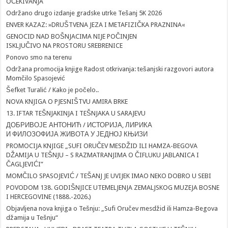
OČEKIVANJA
Održano drugo izdanje gradske utrke Tešanj 5K 2026
ENVER KAZAZ: »DRUŠTVENA JEZA I METAFIZIČKA PRAZNINA«
GENOCID NAD BOŠNJACIMA NIJE POČINJEN
ISKLJUČIVO NA PROSTORU SREBRENICE
Ponovo smo na terenu
Održana promocija knjige Radost otkrivanja: tešanjski razgovori autora
Momčilo Spasojević
Šefket Turalić / Kako je počelo..
NOVA KNJIGA O PJESNIŠTVU AMIRA BRKE
13. IFTAR TEŠNJAKINJA I TEŠNJAKA U SARAJEVU
ДОБРИВОЈЕ АНТОНИЋ / ИСТОРИЈА, ЛИРИКА
И ФИЛОЗОФИЈА ЖИВОТА У ЈЕДНОЈ КЊИЗИ
PROMOCIJA KNJIGE „SUFI ORUČEV MESDŽID ILI HAMZA-BEGOVA
DŽAMIJA U TEŠNJU – S RAZMATRANJIMA O ČIFLUKU JABLANICA I
ČAGLJEVIĆI”
MOMČILO SPASOJEVIĆ / TEŠANJ JE UVIJEK IMAO NEKO DOBRO U SEBI
POVODOM 138. GODIŠNJICE UTEMELJENJA ZEMALJSKOG MUZEJA BOSNE
I HERCEGOVINE (1888.-2026.)
Objavljena nova knjiga o Tešnju: „Sufi Oručev mesdžid ili Hamza-Begova
džamija u Tešnju“