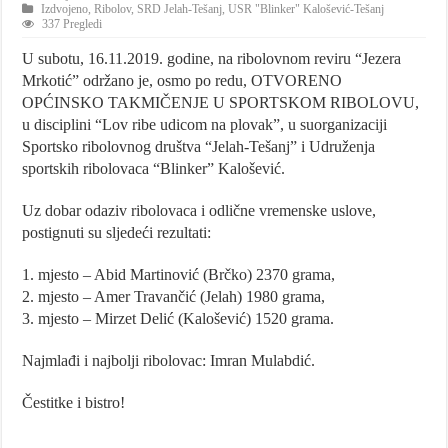
Izdvojeno
,
Ribolov
,
SRD Jelah-Tešanj
,
USR "Blinker" Kalošević-Tešanj
337 Pregledi
U subotu, 16.11.2019. godine, na ribolovnom reviru “Jezera
Mrkotić” održano je, osmo po redu, OTVORENO
OPĆINSKO TAKMIČENJE U SPORTSKOM RIBOLOVU,
u disciplini “Lov ribe udicom na plovak”, u suorganizaciji
Sportsko ribolovnog društva “Jelah-Tešanj” i Udruženja
sportskih ribolovaca “Blinker” Kalošević.
Uz dobar odaziv ribolovaca i odlične vremenske uslove,
postignuti su sljedeći rezultati:
1. mjesto – Abid Martinović (Brčko) 2370 grama,
2. mjesto – Amer Travančić (Jelah) 1980 grama,
3. mjesto – Mirzet Delić (Kalošević) 1520 grama.
Najmlađi i najbolji ribolovac: Imran Mulabdić.
Čestitke i bistro!