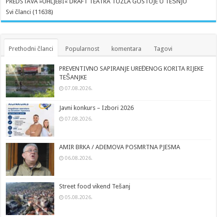
PREDSTAVA »UHLJEBI« DRAFT TEATRA TUZLA GOSTUJE U TEŠNJU
Svi članci (11638)
Prethodni članci
Popularnost
komentara
Tagovi
PREVENTIVNO SAPIRANJE UREĐENOG KORITA RIJEKE
TEŠANJKE
07.08.2026.
Javni konkurs – Izbori 2026
07.08.2026.
AMIR BRKA / ADEMOVA POSMRTNA PJESMA
06.08.2026.
Street food vikend Tešanj
05.08.2026.