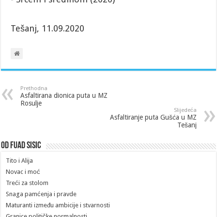
Tešanj, 11.09.2020
Prethodna
Asfaltirana dionica puta u MZ
Rosulje
Slijedeća
Asfaltiranje puta Gušća u MZ
Tešanj
Od Fuad Sisic
Tito i Alija
Novac i moć
Treći za stolom
Snaga pamćenja i pravde
Maturanti između ambicije i stvarnosti
Granice političke normalnosti