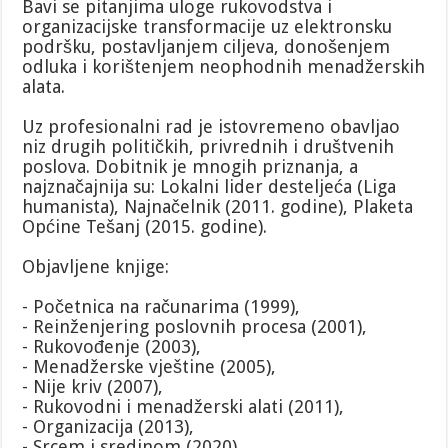
Bavi se pitanjima uloge rukovodstva i
organizacijske transformacije uz elektronsku
podršku, postavljanjem ciljeva, donošenjem
odluka i korištenjem neophodnih menadžerskih
alata.
Uz profesionalni rad je istovremeno obavljao
niz drugih političkih, privrednih i društvenih
poslova. Dobitnik je mnogih priznanja, a
najznačajnija su: Lokalni lider desteljeća (Liga
humanista), Najnačelnik (2011. godine), Plaketa
Općine Tešanj (2015. godine).
Objavljene knjige:
- Početnica na računarima (1999),
- Reinženjering poslovnih procesa (2001),
- Rukovođenje (2003),
- Menadžerske vještine (2005),
- Nije kriv (2007),
- Rukovodni i menadžerski alati (2011),
- Organizacija (2013),
- Srcem i sredinom (2020)