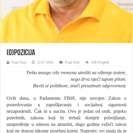
(O)pozicija
Fuad Sisic
22.07.2024.
Fuad Šišić
548 Pregledi
Treba mnogo više vremena utrošiti na oštrenje testere,
nego drva sijeći tupom pilom.
Baviti se politikom, znači preuzimati odgovornost.
Ovih dana, u Parlamentu FBiH, nije usvojen Zakon o
posredovanju u zapošljavanju i socijalnoj sigurnosti
nezaposlenih. Čak ni u nacrtu. Ovo je jedan od onih, prijeko
potrebnih, zakona koji bi trebali donijeti poboljšanje,
unapređenje u odnosu na aktuelni, dugo godina važeći zakon
koji ne donosi nikome posebnu korist. Naprotiv, svi znaju da je