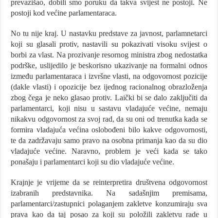
prevazišao, dobili smo poruku da takva svijest ne postoji. Ne
postoji kod većine parlamentaraca.
No tu nije kraj. U nastavku predstave za javnost, parlamnetarci
koji su glasali protiv, nastavili su pokazivati visoku svijest o
borbi za vlast. Na prozivanje resornog ministra zbog nedostatka
podrške, uslijedilo je beskorisno ukazivanje na formalni odnos
između parlamentaraca i izvršne vlasti, na odgovornost pozicije
(dakle vlasti) i opozicije bez ijednog racionalnog obrazloženja
zbog čega je neko glasao protiv. Laički bi se dalo zaključiti da
parlamentarci, koji nisu u sastavu vladajuće većine, nemaju
nikakvu odgovornost za svoj rad, da su oni od trenutka kada se
formira vladajuća većina oslobođeni bilo kakve odgovornosti,
te da zadržavaju samo pravo na osobna primanja kao da su dio
vladajuće većine. Naravno, problem je veći kada se tako
ponašaju i parlamentarci koji su dio vladajuće većine.
Krajnje je vrijeme da se reinterpretira društvena odgovornost
izabranih predstavnika. Na sadašnjim premisama,
parlamentarci/zastupnici polaganjem zakletve konzumiraju sva
prava kao da taj posao za koji su položili zakletvu rade u