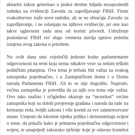
aktuelni zakon generisao u praksi destine hiljada nezaposlenih
radnika na evidenciji Zavoda za zapošljavanje FBiH. Firme
svakodnevno traže nove radnike, ali se ne obraćaju Zavodu za
zapošljavanje, i ne oslanjaju na njihove evidnecije, jer one kao
takve uglavnom sada nisu od koristi privredi. Udruženje
poslodavac FBiH već dugo vremena stavlja upravo potrebu
izmjena ovog zakona u prioritete.
No ovih dana smo svjedočili jednom krahu parlamentarne
odgovornosti na temi koja nema nikakve veze sa nekim teškim
političkim pitanjima. Ova tema je trebala biti važna za svakog
zatsupnika pojedinačno, i u Zastupničkom domu i u Domu
naroda Parlamenta FBiH. Ali to se nije dogodilo. Naprotiv,
većina zastupnika je potvrdila da za njih ova tema nije važna.
Ovo tako snažno i očigledno ukazuje na “nezrelost” većine
zatsupnika koji su dobili povjerenje građana i naroda da rade na
kreiranju reda, boljih zakona i više koristi za sve zainteresovane
strane. Umjesto da iskoriste rijetku priliku i demonstriraju svijest
o tome, da pokažu kako je primarna pojedinačna odgovornost i
svijest, te unaprijedi zakonsko rješenje koje je odavno kontekst