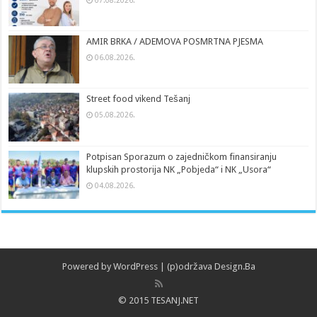
07.08.2026.
AMIR BRKA / ADEMOVA POSMRTNA PJESMA
06.08.2026.
Street food vikend Tešanj
05.08.2026.
Potpisan Sporazum o zajedničkom finansiranju
klupskih prostorija NK „Pobjeda“ i NK „Usora“
04.08.2026.
Powered by
WordPress
| (p)održava
Design.Ba
© 2015 TESANJ.NET