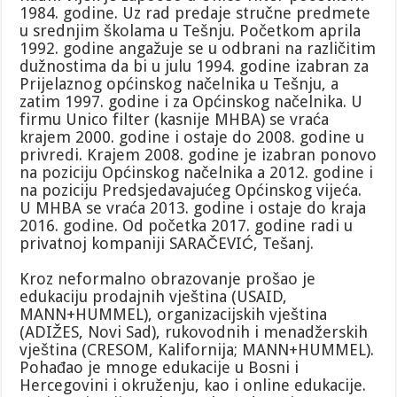
1984. godine. Uz rad predaje stručne predmete
u srednjim školama u Tešnju. Početkom aprila
1992. godine angažuje se u odbrani na različitim
dužnostima da bi u julu 1994. godine izabran za
Prijelaznog općinskog načelnika u Tešnju, a
zatim 1997. godine i za Općinskog načelnika. U
firmu Unico filter (kasnije MHBA) se vraća
krajem 2000. godine i ostaje do 2008. godine u
privredi. Krajem 2008. godine je izabran ponovo
na poziciju Općinskog načelnika a 2012. godine i
na poziciju Predsjedavajućeg Općinskog vijeća.
U MHBA se vraća 2013. godine i ostaje do kraja
2016. godine. Od početka 2017. godine radi u
privatnoj kompaniji SARAČEVIĆ, Tešanj.
Kroz neformalno obrazovanje prošao je
edukaciju prodajnih vještina (USAID,
MANN+HUMMEL), organizacijskih vještina
(ADIŽES, Novi Sad), rukovodnih i menadžerskih
vještina (CRESOM, Kalifornija; MANN+HUMMEL).
Pohađao je mnoge edukacije u Bosni i
Hercegovini i okruženju, kao i online edukacije.