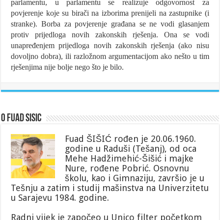
parlamentu, u parlamentu se realizuje odgovornost za
povjerenje koje su birači na izborima prenijeli na zastupnike (i
stranke). Borba za povjerenje građana se ne vodi glasanjem
protiv prijedloga novih zakonskih rješenja. Ona se vodi
unapređenjem prijedloga novih zakonskih rješenja (ako nisu
dovoljno dobra), ili razložnom argumentacijom ako nešto u tim
rješenjima nije bolje nego što je bilo.
O Fuad Sisic
Fuad ŠIŠIĆ rođen je 20.06.1960.
godine u Raduši (Tešanj), od oca
Mehe Hadžimehić-Šišić i majke
Nure, rođene Pobrić. Osnovnu
školu, kao i Gimnaziju, završio je u
Tešnju a zatim i studij mašinstva na Univerzitetu
u Sarajevu 1984. godine.
Radni vijek je započeo u Unico filter početkom