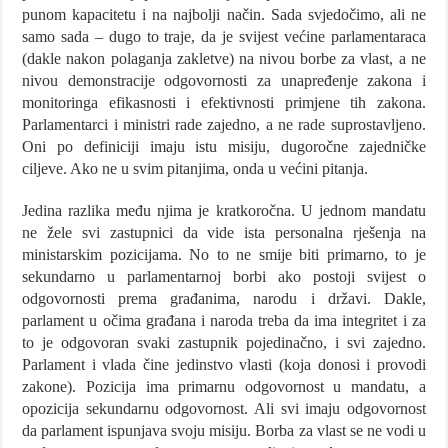
punom kapacitetu i na najbolji način. Sada svjedočimo, ali ne
samo sada – dugo to traje, da je svijest većine parlamentaraca
(dakle nakon polaganja zakletve) na nivou borbe za vlast, a ne
nivou demonstracije odgovornosti za unapređenje zakona i
monitoringa efikasnosti i efektivnosti primjene tih zakona.
Parlamentarci i ministri rade zajedno, a ne rade suprostavljeno.
Oni po definiciji imaju istu misiju, dugoročne zajedničke
ciljeve. Ako ne u svim pitanjima, onda u većini pitanja.
Jedina razlika među njima je kratkoročna. U jednom mandatu
ne žele svi zastupnici da vide ista personalna rješenja na
ministarskim pozicijama. No to ne smije biti primarno, to je
sekundarno u parlamentarnoj borbi ako postoji svijest o
odgovornosti prema građanima, narodu i državi. Dakle,
parlament u očima građana i naroda treba da ima integritet i za
to je odgovoran svaki zastupnik pojedinačno, i svi zajedno.
Parlament i vlada čine jedinstvo vlasti (koja donosi i provodi
zakone). Pozicija ima primarnu odgovornost u mandatu, a
opozicija sekundarnu odgovornost. Ali svi imaju odgovornost
da parlament ispunjava svoju misiju. Borba za vlast se ne vodi u