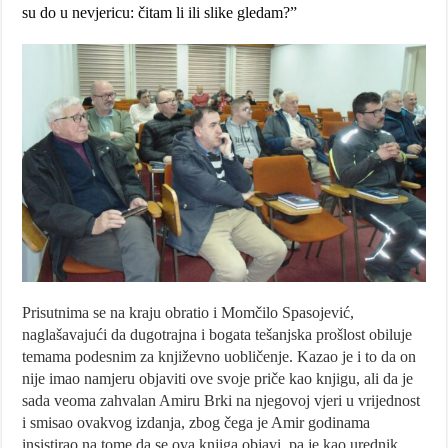
su do u nevjericu: čitam li ili slike gledam?”
Prisutnima se na kraju obratio i Momčilo Spasojević,
naglašavajući da dugotrajna i bogata tešanjska prošlost obiluje
temama podesnim za književno uobličenje. Kazao je i to da on
nije imao namjeru objaviti ove svoje priče kao knjigu, ali da je
sada veoma zahvalan Amiru Brki na njegovoj vjeri u vrijednost
i smisao ovakvog izdanja, zbog čega je Amir godinama
insistirao na tome da se ova knjiga objavi, pa je kao urednik