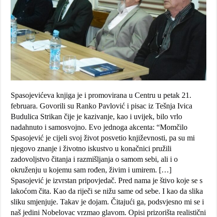
Spasojevićeva knjiga je i promovirana u Centru u petak 21.
februara. Govorili su Ranko Pavlović i pisac iz Tešnja Ivica
Budulica Strikan čije je kazivanje, kao i uvijek, bilo vrlo
nadahnuto i samosvojno. Evo jednoga akcenta: “Momčilo
Spasojević je cijeli svoj život posvetio književnosti, pa su mi
njegovo znanje i životno iskustvo u konačnici pružili
zadovoljstvo čitanja i razmišljanja o samom sebi, ali i o
okruženju u kojemu sam rođen, živim i umirem. […]
Spasojević je izvrstan pripovjedač. Pred nama je štivo koje se s
lakoćom čita. Kao da riječi se nižu same od sebe. I kao da slika
sliku smjenjuje. Takav je dojam. Čitajući ga, podsvjesno mi se i
naš jedini Nobelovac vrzmao glavom. Opisi prizorišta realistični