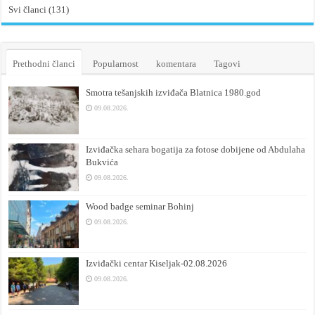
Svi članci (131)
Prethodni članci
Popularnost
komentara
Tagovi
Smotra tešanjskih izviđača Blatnica 1980.god
09.08.2026.
Izviđačka sehara bogatija za fotose dobijene od Abdulaha
Bukvića
09.08.2026.
Wood badge seminar Bohinj
09.08.2026.
Izviđački centar Kiseljak-02.08.2026
09.08.2026.