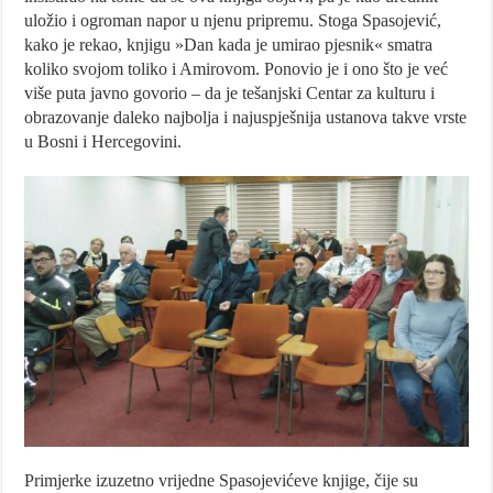
uložio i ogroman napor u njenu pripremu. Stoga Spasojević,
kako je rekao, knjigu »Dan kada je umirao pjesnik« smatra
koliko svojom toliko i Amirovom. Ponovio je i ono što je već
više puta javno govorio – da je tešanjski Centar za kulturu i
obrazovanje daleko najbolja i najuspješnija ustanova takve vrste
u Bosni i Hercegovini.
Primjerke izuzetno vrijedne Spasojevićeve knjige, čije su