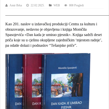
Amir Brka
22.02.2025.
WEB
808 Pregledi
_____________________________________________________
Kao 201. naslov u izdavačkoj produkciji Centra za kulturu i
obrazovanje, nedavno je objavljena i knjiga Momčila
Spasojevića »Dan kada je umirao pjesnik«. Knjiga sadrži deset
priča koje su u cjelinu okupljene zajedničkim ‘mjestom radnje’,
pa odatle dolazi i podnaslov “Tešanjske priče”.