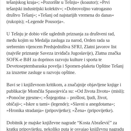
tešanjskog kraja«; »Pozorište u Tešnju« (koautor); »Prvi
tešanjski industrijski kolektiv«; »Dobrovoljno vatrogasno
društvo Tešanj«; »Tešanj od najstarijih vremena do danas«
(rukopis); »
Legende Pousorja
«
.
U Tešnju je dobio više uglednih priznanja za društveni rad,
među kojim su Medalja zasluga za narod, Orden rada sa
srebrenim vijencem Predsjedništva SFRJ, Zlatni javorov list
(najviše priznanje Saveza izviđača Jugoslavije), Zlatna značka
SOFK-e BiH za doprinos razvoju kulture i sporta te
Devetoseptembaraska povelja i Spomen-plaketa Opštine Tešanj
za izuzetne zasluge u razvoju opštine.
Bavi se i književnom kritikom, a značajnije objavljene knjige i
publikacije Momčila Spasojevića su: »Od života životu«
(
misli
);
»Ponoćne pjesme«
; »
Šnjegotina – prošlost,
ljudi, život,
običaji«
; »
Iskre u tami«
(legende); »
Slavni u anegdotama«;
»
Hronika stradanja
«
(
pripovijetke
);
»Žena« (
pripovijetke
)
.
Dobitnik je majske književne nagrade “
Kosta Abrašević”
za
kratku pripovijetku
,
nekoliko puta je osvajao književnu nagradu