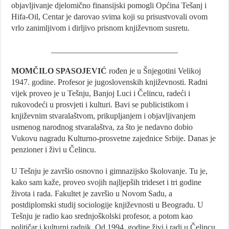
objavljivanje djelomično finansijski pomogli Općina Tešanj i
Hifa-Oil, Centar je darovao svima koji su prisustvovali ovom
vrlo zanimljivom i dirljivo prisnom književnom susretu.
_______________________________
MOMČILO SPASOJEVIĆ
rođen je u Šnjegotini Velikoj
1947. godine. Profesor je jugoslovenskih književnosti. Radni
vijek proveo je u Tešnju, Banjoj Luci i Čelincu, radeći i
rukovodeći u prosvjeti i kulturi. Bavi se publicistikom i
književnim stvaralaštvom, prikupljanjem i objavljivanjem
usmenog narodnog stvaralaštva, za što je nedavno dobio
Vukovu nagradu Kulturno-prosvetne zajednice Srbije. Danas je
penzioner i živi u Čelincu.
U Tešnju je završio osnovno i gimnazijsko školovanje. Tu je,
kako sam kaže, proveo svojih najljepših trideset i tri godine
života i rada. Fakultet je završio u Novom Sadu, a
postdiplomski studij sociologije književnosti u Beogradu. U
Tešnju je radio kao srednjoškolski profesor, a potom kao
političar i kulturni radnik. Od 1994. godine živi i radi u Čelincu,