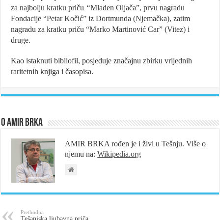
za najbolju kratku priču
“
М
laden Oljača”, prvu nagradu
Fondacije “Petar Kočić” iz Dortmunda (Njemačka), zatim
nagradu za kratku priču “Marko Martinović Car” (Vitez) i
druge.
Kao istaknuti bibliofil, posjeduje značajnu zbirku vrijednih
raritetnih knjiga i časopisa.
O Amir Brka
AMIR BRKA rođen je i živi u Tešnju. Više o
njemu na:
Wikipedia.org
Prethodna
Tešanjska ljubavna priča