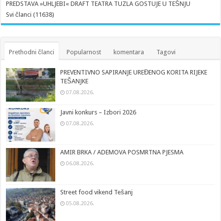
PREDSTAVA »UHLJEBI« DRAFT TEATRA TUZLA GOSTUJE U TEŠNJU
Svi članci (11638)
Prethodni članci
Popularnost
komentara
Tagovi
PREVENTIVNO SAPIRANJE UREĐENOG KORITA RIJEKE
TEŠANJKE
07.08.2026.
Javni konkurs – Izbori 2026
07.08.2026.
AMIR BRKA / ADEMOVA POSMRTNA PJESMA
06.08.2026.
Street food vikend Tešanj
05.08.2026.