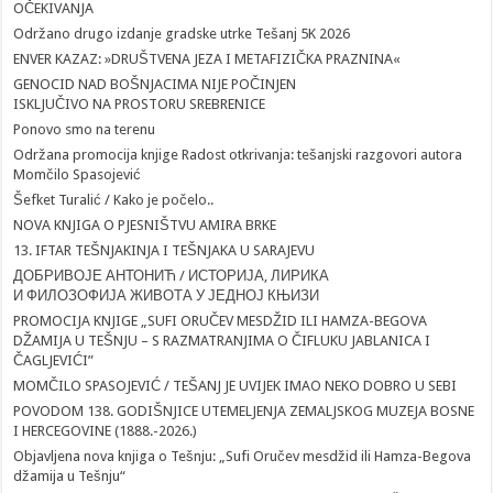
OČEKIVANJA
Održano drugo izdanje gradske utrke Tešanj 5K 2026
ENVER KAZAZ: »DRUŠTVENA JEZA I METAFIZIČKA PRAZNINA«
GENOCID NAD BOŠNJACIMA NIJE POČINJEN
ISKLJUČIVO NA PROSTORU SREBRENICE
Ponovo smo na terenu
Održana promocija knjige Radost otkrivanja: tešanjski razgovori autora
Momčilo Spasojević
Šefket Turalić / Kako je počelo..
NOVA KNJIGA O PJESNIŠTVU AMIRA BRKE
13. IFTAR TEŠNJAKINJA I TEŠNJAKA U SARAJEVU
ДОБРИВОЈЕ АНТОНИЋ / ИСТОРИЈА, ЛИРИКА
И ФИЛОЗОФИЈА ЖИВОТА У ЈЕДНОЈ КЊИЗИ
PROMOCIJA KNJIGE „SUFI ORUČEV MESDŽID ILI HAMZA-BEGOVA
DŽAMIJA U TEŠNJU – S RAZMATRANJIMA O ČIFLUKU JABLANICA I
ČAGLJEVIĆI”
MOMČILO SPASOJEVIĆ / TEŠANJ JE UVIJEK IMAO NEKO DOBRO U SEBI
POVODOM 138. GODIŠNJICE UTEMELJENJA ZEMALJSKOG MUZEJA BOSNE
I HERCEGOVINE (1888.-2026.)
Objavljena nova knjiga o Tešnju: „Sufi Oručev mesdžid ili Hamza-Begova
džamija u Tešnju“