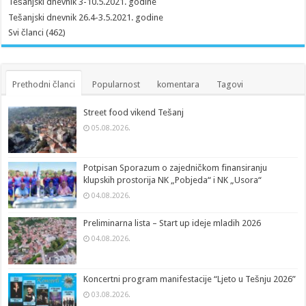
Tešanjski dnevnik 3-10.5.2021. godine
Tešanjski dnevnik 26.4-3.5.2021. godine
Svi članci (462)
Prethodni članci
Popularnost
komentara
Tagovi
Street food vikend Tešanj
05.08.2026.
Potpisan Sporazum o zajedničkom finansiranju
klupskih prostorija NK „Pobjeda“ i NK „Usora“
04.08.2026.
Preliminarna lista – Start up ideje mladih 2026
04.08.2026.
Koncertni program manifestacije “Ljeto u Tešnju 2026”
03.08.2026.