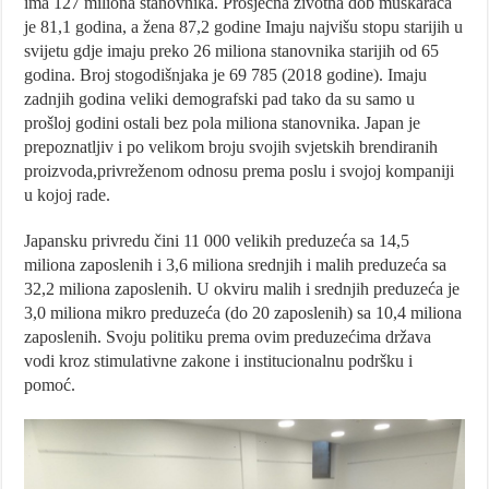
ima 127 miliona stanovnika. Prosječna životna dob muškaraca
je 81,1 godina, a žena 87,2 godine Imaju najvišu stopu starijih u
svijetu gdje imaju preko 26 miliona stanovnika starijih od 65
godina. Broj stogodišnjaka je 69 785 (2018 godine). Imaju
zadnjih godina veliki demografski pad tako da su samo u
prošloj godini ostali bez pola miliona stanovnika. Japan je
prepoznatljiv i po velikom broju svojih svjetskih brendiranih
proizvoda,privreženom odnosu prema poslu i svojoj kompaniji
u kojoj rade.
Japansku privredu čini 11 000 velikih preduzeća sa 14,5
miliona zaposlenih i 3,6 miliona srednjih i malih preduzeća sa
32,2 miliona zaposlenih. U okviru malih i srednjih preduzeća je
3,0 miliona mikro preduzeća (do 20 zaposlenih) sa 10,4 miliona
zaposlenih. Svoju politiku prema ovim preduzećima država
vodi kroz stimulativne zakone i institucionalnu podršku i
pomoć.