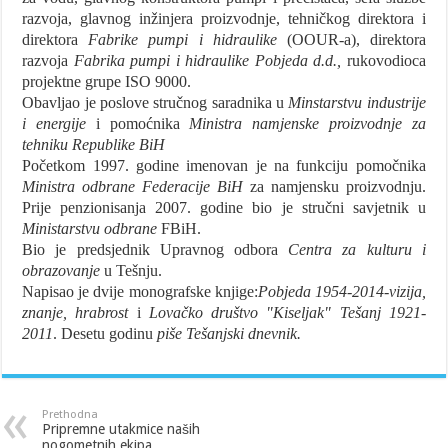
razvoja, glavnog inžinjera proizvodnje, tehničkog direktora i
direktora
Fabrike pumpi i hidraulike
(OOUR-a), direktora
razvoja
Fabrika pumpi i
hidraulike
Pobjeda d.d.,
rukovodioca
projektne grupe ISO 9000.
Obavljao je poslove stručnog saradnika u
Minstarstvu industrije
i energije
i pomoćnika
Ministra namjenske proizvodnje za
tehniku Republike BiH
Početkom 1997. godine imenovan je na funkciju pomočnika
Ministra odbrane Federacije BiH
za namjensku proizvodnju.
Prije penzionisanja 2007. godine bio je stručni savjetnik u
Ministarstvu
odbrane
FBiH.
Bio je predsjednik Upravnog odbora
Centra za kulturu i
obrazovanje
u Tešnju.
Napisao je dvije monografske knjige:
Pobjeda 1954-2014-vizija,
znanje, hrabrost
i
Lovačko društvo "Kiseljak" Tešanj 1921-
2011
. Desetu godinu
piše Tešanjski dnevnik.
Prethodna
Pripremne utakmice naših
nogometnih ekipa.