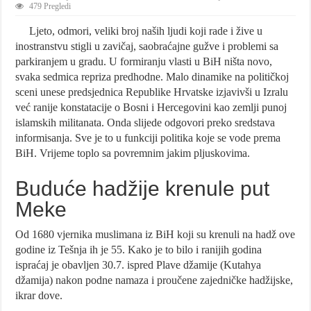
479 Pregledi
Ljeto, odmori, veliki broj naših ljudi koji rade i žive u
inostranstvu stigli u zavičaj, saobraćajne gužve i problemi sa
parkiranjem u gradu. U formiranju vlasti u BiH ništa novo,
svaka sedmica repriza predhodne. Malo dinamike na političkoj
sceni unese predsjednica Republike Hrvatske izjavivši u Izralu
već ranije konstatacije o Bosni i Hercegovini kao zemlji punoj
islamskih militanata. Onda slijede odgovori preko sredstava
informisanja. Sve je to u funkciji politika koje se vode prema
BiH. Vrijeme toplo sa povremnim jakim pljuskovima.
Buduće hadžije krenule put
Meke
Od 1680 vjernika muslimana iz BiH koji su krenuli na hadž ove
godine iz Tešnja ih je 55. Kako je to bilo i ranijih godina
ispraćaj je obavljen 30.7. ispred Plave džamije (Kutahya
džamija) nakon podne namaza i proučene zajedničke hadžijske,
ikrar dove.