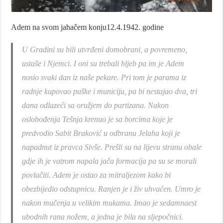
Adem na svom jahačem konju12.4.1942. godine
U Gradini su bili utvrđeni domobrani, a povremeno,
ustaše i Njemci. I oni su trebali hljeb pa im je Adem
nosio svaki dan iz naše pekare. Pri tom je parama iz
radnje kupovao puške i municiju, pa bi nestajao dva, tri
dana odlazeći sa oružjem do partizana. Nakon
oslobođenja Tešnja krenuo je sa borcima koje je
predvodio Sabit Braković u odbranu Jelaha koji je
napadnut iz pravca Sivše. Prešli su na lijevu stranu obale
gdje ih je vatrom napala jača formacija pa su se morali
povlačiti. Adem je ostao za mitraljezom kako bi
obezbijedio odstupnicu. Ranjen je i živ uhvaćen. Umro je
nakon mučenja u velikim mukama. Imao je sedamnaest
ubodnih rana nožem, a jedna je bila na sljepočnici.