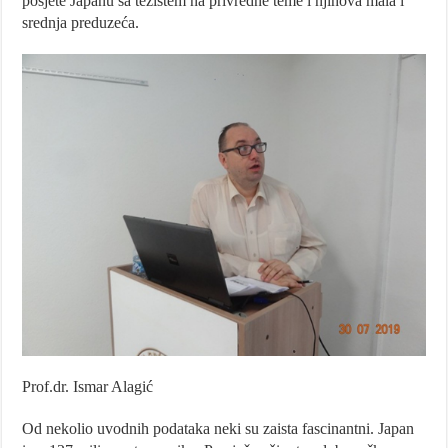
posjete Japanu sa težištem na privredne teme i njihova mala i
srednja preduzeća.
Prof.dr. Ismar Alagić
Od nekolio uvodnih podataka neki su zaista fascinantni. Japan