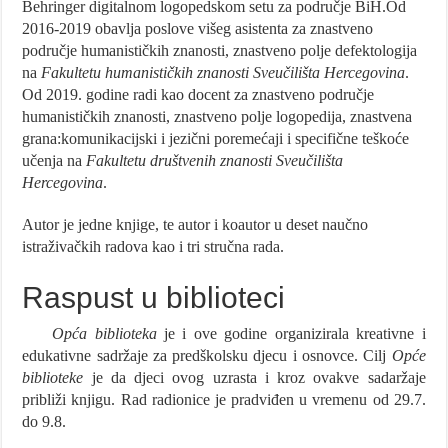
Behringer digitalnom logopedskom setu za područje BiH.Od
2016-2019 obavlja poslove višeg asistenta za znastveno
područje humanističkih znanosti, znastveno polje defektologija
na
Fakultetu humanističkih znanosti Sveučilišta Hercegovina
.
Od 2019. godine radi kao docent za znastveno područje
humanističkih znanosti, znastveno polje logopedija, znastvena
grana:
komunikacijski i jezični poremećaji i specifične teškoće
učenja na
Fakultetu društvenih znanosti Sveučilišta
Hercegovina
.
Autor je jedne knjige, te autor i koautor u deset naučno
istraživačkih radova kao i tri stručna rada.
Raspust u biblioteci
Opća biblioteka
je i ove godine organizirala kreativne i
edukativne sadržaje za predškolsku djecu i osnovce. Cilj
Opće
biblioteke
je da djeci ovog uzrasta i kroz ovakve sadaržaje
približi knjigu. Rad radionice je pradviđen u vremenu od 29.7.
do 9.8.