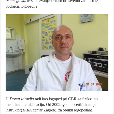
iHercegovini
te stiče zvanje Doktor društvenih znanosti iz
područja logopedije.
U
Domu zdravlja
radi kao logoped pri CBR za fiziksalnu
medicinu i rehabilitaciju. Od 2005. godine certificirani je
instruktor(
TARA
centar Zagreb), za obuku logopedana