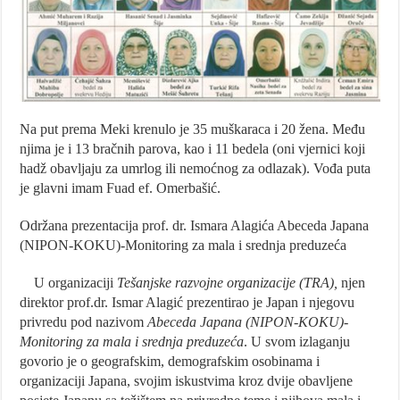
Na put prema Meki krenulo je 35 muškaraca i 20 žena. Među
njima je i 13 bračnih parova, kao i 11 bedela (oni vjernici koji
hadž obavljaju za umrlog ili nemoćnog za odlazak). Vođa puta
je glavni imam Fuad ef. Omerbašić.
Održana prezentacija prof. dr. Ismara Alagića Abeceda Japana
(NIPON-KOKU)-Monitoring za mala i srednja preduzeća
U organizaciji
Tešanjske razvojne organizacije (TRA),
njen
direktor prof.dr. Ismar Alagić prezentirao je Japan i njegovu
privredu pod nazivom
Abeceda Japana (NIPON-KOKU)-
Monitoring za mala i srednja preduzeća
. U svom izlaganju
govorio je o geografskim, demografskim osobinama i
organizaciji Japana, svojim iskustvima kroz dvije obavljene