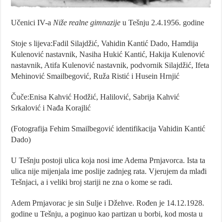
Učenici IV-a
Niže realne gimnazije
u Tešnju 2.4.1956. godine
Stoje s lijeva:Fadil Silajdžić, Vahidin Kantić Dado, Hamdija
Kulenović nastavnik, Nasiha Hukić Kantić, Hakija Kulenović
nastavnik, Atifa Kulenović nastavnik, podvornik Silajdžić, Ifeta
Mehinović Smailbegović, Ruža Ristić i Husein Hrnjić
Čuče:Enisa Kahvić Hodžić, Halilović, Sabrija Kahvić
Srkalović i Nađa Korajlić
(Fotografija Fehim Smailbegović identifikacija Vahidin Kantić
Dado)
U Tešnju postoji ulica koja nosi ime Adema Prnjavorca. Ista ta
ulica nije mijenjala ime poslije zadnjeg rata. Vjerujem da mlađi
Tešnjaci, a i veliki broj stariji ne zna o kome se radi.
Adem Prnjavorac je sin Sulje i Džehve. Rođen je 14.12.1928.
godine u Tešnju, a poginuo kao partizan u borbi, kod mosta u