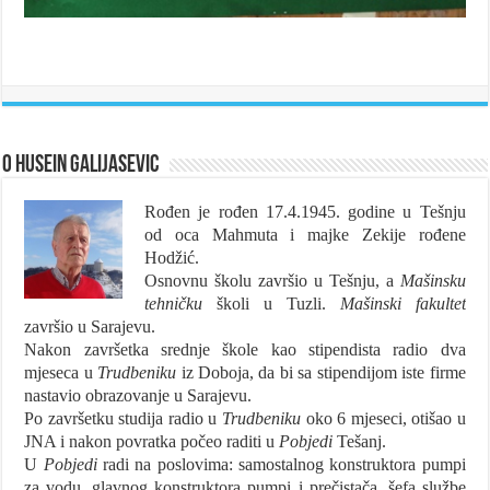
O Husein Galijasevic
Rođen je rođen 17.4.1945. godine u Tešnju
od oca Mahmuta i majke Zekije rođene
Hodžić.
Osnovnu školu završio u Tešnju, a
Mašinsku
tehničku
školi u Tuzli.
Mašinski fakultet
završio u Sarajevu.
Nakon završetka srednje škole kao stipendista radio dva
mjeseca u
Trudbeniku
iz Doboja, da bi sa stipendijom iste firme
nastavio obrazovanje u Sarajevu.
Po završetku studija radio u
Trudbeniku
oko 6 mjeseci, otišao u
JNA i nakon povratka počeo raditi u
Pobjedi
Tešanj.
U
Pobjedi
radi na poslovima: samostalnog konstruktora pumpi
za vodu, glavnog konstruktora pumpi i prečistača, šefa službe