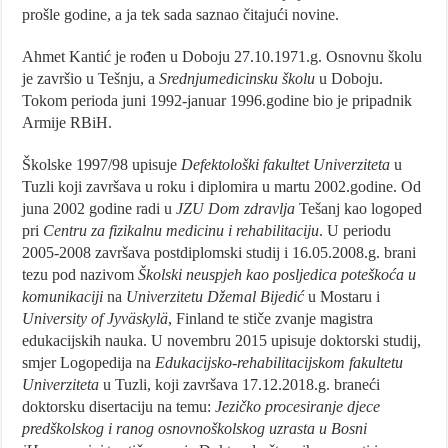
prošle godine, a ja tek sada saznao čitajući novine.
Ahmet Kantić je rođen u Doboju 27.10.1971.g. Osnovnu školu
je završio u Tešnju, a
Srednjumedicinsku školu
u Doboju.
Tokom perioda juni 1992-januar 1996.godine bio je pripadnik
Armije RBiH.
Školske 1997/98 upisuje
Defektološki fakultet Univerziteta
u
Tuzli koji završava u roku i diplomira u martu 2002.godine. Od
juna 2002 godine radi u
JZU Dom zdravlja
Tešanj kao logoped
pri
Centru za fizikalnu medicinu i rehabilitaciju
. U periodu
2005-2008 završava postdiplomski studij i 16.05.2008.g. brani
tezu pod nazivom
Školski neuspjeh kao posljedica poteškoća u
komunikaciji
na
Univerzitetu Džemal Bijedić
u Mostaru i
University of Jyväskylä
, Finland te stiče zvanje magistra
edukacijskih nauka. U novembru 2015 upisuje doktorski studij,
smjer Logopedija na
Edukacijsko-rehabilitacijskom fakultetu
Univerziteta
u Tuzli, koji završava 17.12.2018.g. braneći
doktorsku disertaciju na temu:
Jezičko procesiranje djece
predškolskog i ranog osnovnoškolskog uzrasta u Bosni