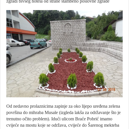
zgradi bivšeg hotela od strane stambeno poslovne zgrade
Od nedavno prolaznicima zapinje za oko lijepo uređena zelena
površina do mihraba Musale (izgleda lakša za održavanje što je
trenutno očito problem). Idući ulicom Braće Pobrić imamo
cvijeće na mostu koje se održava, cvijeće do Šarenog mekteba