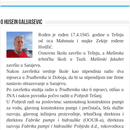
O Husein Galijasevic
Rođen je rođen 17.4.1945. godine u Tešnju
od oca Mahmuta i majke Zekije rođene
Hodžić.
Osnovnu školu završio u Tešnju, a
Mašinsku
tehničku
školi u Tuzli.
Mašinski fakultet
završio u Sarajevu.
Nakon završetka srednje škole kao stipendista radio dva
mjeseca u
Trudbeniku
iz Doboja, da bi sa stipendijom iste firme
nastavio obrazovanje u Sarajevu.
Po završetku studija radio u
Trudbeniku
oko 6 mjeseci, otišao u
JNA i nakon povratka počeo raditi u
Pobjedi
Tešanj.
U
Pobjedi
radi na poslovima: samostalnog konstruktora pumpi
za vodu, glavnog konstruktora pumpi i prečistača, šefa službe
razvoja, glavnog inžinjera proizvodnje, tehničkog direktora i
direktora
Fabrike pumpi i hidraulike
(OOUR-a), direktora
razvoja
Fabrika pumpi i
hidraulike
Pobjeda d.d.,
rukovodioca