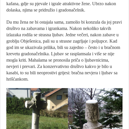
kafana, gdje su pjevale i igrale atraktivne žene. Ubrzo nakon
dolaska, njima se pridružio i gradonačelnik.
Da mu žena ne bi ostajala sama, zamolio bi konzula da joj pravi
društvo na zabavama i igrankama. Nakon nekoliko takvih
izlazaka rodila se strasna ljubav. Jedne večeri, nakon zabave u
groblju Obješenica, pali su u strasne zagrljaje i poljupce. Kad
god im se ukazivala prilika, bili su zajedno – često i u bračnom
krevetu gradonačelnika. Ljubav se rasplamsala i više se nije
mogla kriti. Mahalama se pronosila priča o ljubavnicima,
nevjeri i prevari. Za konzervativno društvo kakvo je bilo u
kasabi, to su bili neoprostivi grijesi: bračna nevjera i ljubav sa
hrišćankom.