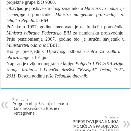
projektne grupe ISO 9000.
Obavljao je poslove stručnog saradnika u
Minstarstvu industrije
i energije
i pomoćnika
Ministra namjenske proizvodnje za
tehniku Republike BiH
Početkom 1997. godine imenovan je na funkciju pomočnika
Ministra odbrane Federacije BiH
za namjensku proizvodnju.
Prije penzionisanja 2007. godine bio je stručni savjetnik u
Ministarstvu
odbrane
FBiH.
Bio je predsjednik Upravnog odbora
Centra za kulturu i
obrazovanje
u Tešnju.
Napisao je dvije monografske knjige:
Pobjeda 1954-2014-vizija,
znanje, hrabrost
i
Lovačko društvo "Kiseljak" Tešanj 1921-
2011
. Desetu godinu
piše Tešanjski dnevnik.
Prethodna
Program obilježavanja 1. marta –
Dana nezavisnosti Bosne i
Hercegovine
Slijedeća
PREDSTAVLJENA KNJIGA
MOMČILA SPASOJEVIĆA