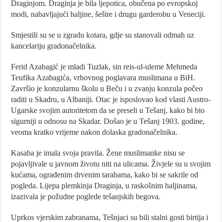
Draginjom. Draginja je bila ljepotica, obučena po evropskoj
modi, nabavljajući haljine, šešire i drugu garderobu u Veneciji.
Smjestili su se u zgradu kotara, gdje su stanovali odmah uz
kancelariju gradonačelnika.
Ferid Azabagić je mladi Tuzlak, sin reis-ul-uleme Mehmeda
Teufika Azabagića, vrhovnog poglavara muslimana u BiH.
Završio je konzularnu školu u Beču i u zvanju konzula počeo
raditi u Skadru, u Albaniji. Otac je isposlovao kod vlasti Austro-
Ugarske svojim autoritetom da se preseli u Tešanj, kako bi bio
sigurniji u odnosu na Skadar. Došao je u Tešanj 1903. godine,
veoma kratko vrijeme nakon dolaska gradonačelnika.
Kasaba je imala svoja pravila. Žene muslimanke nisu se
pojavljivale u javnom životu niti na ulicama. Živjele su u svojim
kućama, ograđenim drvenim tarabama, kako bi se sakrile od
pogleda. Lijepa plemkinja Draginja, u raskošnim haljinama,
izazivala je požudne poglede tešanjskih begova.
Uprkos vjerskim zabranama, Tešnjaci su bili stalni gosti birtija i