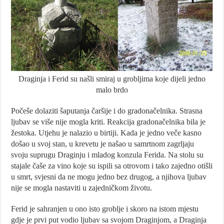
Draginja i Ferid su našli smiraj u grobljima koje dijeli jedno
malo brdo
Počeše dolaziti šaputanja čaršije i do gradonačelnika. Strasna
ljubav se više nije mogla kriti. Reakcija gradonačelnika bila je
žestoka. Utjehu je nalazio u birtiji. Kada je jedno veče kasno
došao u svoj stan, u krevetu je našao u samrtnom zagrljaju
svoju suprugu Draginju i mladog konzula Ferida. Na stolu su
stajale čaše za vino koje su ispili sa otrovom i tako zajedno otišli
u smrt, svjesni da ne mogu jedno bez drugog, a njihova ljubav
nije se mogla nastaviti u zajedničkom životu.
Ferid je sahranjen u ono isto groblje i skoro na istom mjestu
gdje je prvi put vodio ljubav sa svojom Draginjom, a Draginja