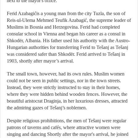
next to the mayor's office.
Ferid Azabagićis a young man from the city Tuzla, the son of
Reis-ul-Ulema Mehmed Teufik Azabagić, the supreme leader of
Muslims in Bosnia and Herzegovina. Ferid had completed
consular school in Vienna and began his career as a consul in
Shkodër, Albania. His father used his authority with the Austro-
Hungarian authorities for transferring Ferid to Tešanj as Tešanj
was considered safer than Shkodër. Ferid arrived to Tešanj in
1903, shortly after mayor’s arrival.
The small town, however, had its own rules. Muslim women
could not be seen in public settings, nor in the town streets.
Instead, they were strictly instructed to stay in their homes,
where they were hidden behind wooden fences. However, the
beautiful aristocrat Draginja, in her luxurious dresses, attracted
the admiring gazes of Tešanj’s noblemen.
Despite religious prohibitions, the men of Tešanj were regular
patrons of taverns and cafés, where attractive women were
singing and dancing Shortly after the mayor's arrival, he joined