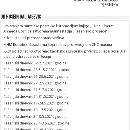
»DAN KADA JE UMIRAO
PJESNIK«
Od Husein Galijasevic
Otvaranjem muzejske postavke i promocijom knjige „Tajne Tibeta“
Ahmeda Bosnića zatvorena manifestacija „Tešanjsko proljeće“
Krizna stanja i prehrana stanovništva
MHM Robotics d.o.o.firma koja se baviproizvodjnom CNC mašina
XXIX pojedinačno otvoreno kadetsko i juniorsko prvenstvo Federacije BiH
u šahu održat će se u Tešnju
Tešanjski dnevnik 5-12.7.2021. godine
Tešanjski dnevnik 28.6.-5.7.2021. godine
Tešanjski dnevnik 21-28.6.2021. godine
Tešanjski dnevnik 7-12.6.2021. godine
Tešanjski dnevnik 31.5-7.6.2021 godine
Tešanjski dnevnik 24-31.5.2021. godine
Tešanjski dnevnik 17-24.5.2021. godine
Tešanjski dnevnik 10-17.5.2021. godine
Tešanjski dnevnik 3-10.5.2021. godine
Tešanjski dnevnik 26.4-3.5.2021. godine
Tešanjski dnevnik 19-26.4.2021. godine