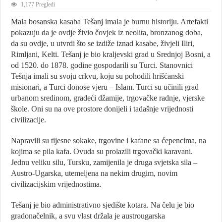
1,177 Pregledi
Mala bosanska kasaba Tešanj imala je burnu historiju. Artefakti
pokazuju da je ovdje živio čovjek iz neolita, bronzanog doba,
da su ovdje, u utvrdi što se izdiže iznad kasabe, živjeli Iliri,
Rimljani, Kelti. Tešanj je bio kraljevski grad u Srednjoj Bosni, a
od 1520. do 1878. godine gospodarili su Turci. Stanovnici
Tešnja imali su svoju crkvu, koju su pohodili hrišćanski
misionari, a Turci donose vjeru – Islam. Turci su učinili grad
urbanom sredinom, gradeći džamije, trgovačke radnje, vjerske
škole. Oni su na ove prostore donijeli i tadašnje vrijednosti
civilizacije.
Napravili su tijesne sokake, trgovine i kafane sa ćepencima, na
kojima se pila kafa. Ovuda su prolazili trgovački karavani.
Jednu veliku silu, Tursku, zamijenila je druga svjetska sila –
Austro-Ugarska, utemeljena na nekim drugim, novim
civilizacijskim vrijednostima.
Tešanj je bio administrativno sjedište kotara. Na čelu je bio
gradonačelnik, a svu vlast držala je austrougarska