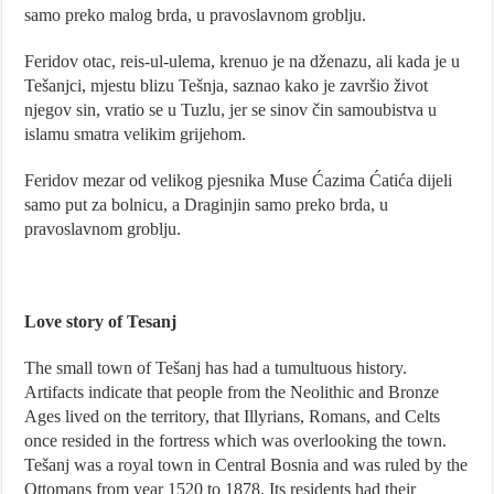
samo preko malog brda, u pravoslavnom groblju.
Feridov otac, reis-ul-ulema, krenuo je na dženazu, ali kada je u
Tešanjci, mjestu blizu Tešnja, saznao kako je završio život
njegov sin, vratio se u Tuzlu, jer se sinov čin samoubistva u
islamu smatra velikim grijehom.
Feridov mezar od velikog pjesnika Muse Ćazima Ćatića dijeli
samo put za bolnicu, a Draginjin samo preko brda, u
pravoslavnom groblju.
Love story of Tesanj
The small town of Tešanj has had a tumultuous history.
Artifacts indicate that people from the Neolithic and Bronze
Ages lived on the territory, that Illyrians, Romans, and Celts
once resided in the fortress which was overlooking the town.
Tešanj was a royal town in Central Bosnia and was ruled by the
Ottomans from year 1520 to 1878. Its residents had their