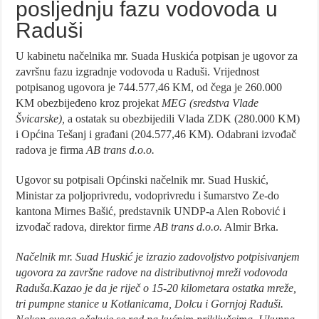
posljednju fazu vodovoda u
Raduši
U kabinetu načelnika mr. Suada Huskića potpisan je ugovor za
završnu fazu izgradnje vodovoda u Raduši. Vrijednost
potpisanog ugovora je 744.577,46 KM, od čega je 260.000
KM obezbijeđeno kroz projekat
MEG (sredstva Vlade
Švicarske),
a ostatak su obezbijedili Vlada ZDK (280.000 KM)
i Općina Tešanj i građani (204.577,46 KM). Odabrani izvođač
radova je firma
AB trans d.o.o.
Ugovor su potpisali Općinski načelnik mr. Suad Huskić,
Ministar za poljoprivredu, vodoprivredu i šumarstvo Ze-do
kantona Mirnes Bašić, predstavnik UNDP-a Alen Robović i
izvođač radova, direktor firme
AB trans d.o.o.
Almir Brka.
Načelnik mr. Suad Huskić je izrazio zadovoljstvo potpisivanjem
ugovora za završne radove na distributivnoj mreži vodovoda
Raduša.Kazao je da je riječ o 15-20 kilometara ostatka mreže,
tri pumpne stanice u Kotlanicama, Dolcu i Gornjoj Raduši.