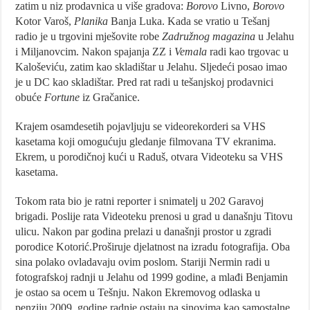
zatim u niz prodavnica u više gradova:
Borovo
Livno,
Borovo
Kotor Varoš,
Planika
Banja Luka. Kada se vratio u Tešanj
radio je u trgovini mješovite robe
Zadružnog magazina
u Jelahu
i Miljanovcim. Nakon spajanja ZZ i
Vemala
radi kao trgovac u
Kaloševiću, zatim kao skladištar u Jelahu. Sljedeći posao imao
je u DC kao skladištar. Pred rat radi u tešanjskoj prodavnici
obuće
Fortune
iz Gračanice.
Krajem osamdesetih pojavljuju se videorekorderi sa VHS
kasetama koji omogućuju gledanje filmovana TV ekranima.
Ekrem, u porodičnoj kući u Raduš, otvara Videoteku sa VHS
kasetama.
Tokom rata bio je ratni reporter i snimatelj u 202 Garavoj
brigadi. Poslije rata Videoteku prenosi u grad u današnju Titovu
ulicu. Nakon par godina prelazi u današnji prostor u zgradi
porodice Kotorić.Proširuje djelatnost na izradu fotografija. Oba
sina polako ovladavaju ovim poslom. Stariji Nermin radi u
fotografskoj radnji u Jelahu od 1999 godine, a mlađi Benjamin
je ostao sa ocem u Tešnju. Nakon Ekremovog odlaska u
penziju 2009. godine radnje ostaju na sinovima kao samostalne.