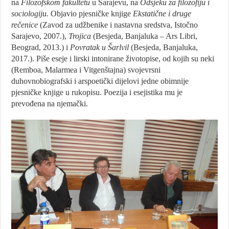
na
Filozofskom fakultetu
u Sarajevu, na
Odsjeku za filozofiju i
sociologiju.
Objavio pjesničke knjige
Ekstatične i druge
rečenice
(Zavod za udžbenike i nastavna sredstva, Istočno
Sarajevo, 2007.),
Trojica
(Besjeda, Banjaluka – Ars Libri,
Beograd, 2013.) i
Povratak u Šarlvil
(Besjeda, Banjaluka,
2017.). Piše eseje i lirski intonirane životopise, od kojih su neki
(Remboa, Malarmea i Vitgenštajna) svojevrsni
duhovnobiografski i arspoetički dijelovi jedne obimnije
pjesničke knjige u rukopisu. Poezija i esejistika mu je
prevođena na njemački.