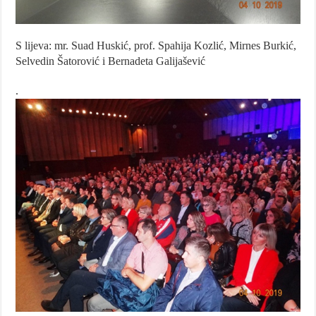
S lijeva: mr. Suad Huskić, prof. Spahija Kozlić, Mirnes Burkić,
Selvedin Šatorović i Bernadeta Galijašević
.