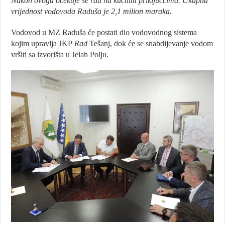
Nakon ovoga očekuje se rad na kućnim priključcima. Ukupna
vrijednost vodovoda Raduša je 2,1 milion maraka.
Vodovod u MZ Raduša će postati dio vodovodnog sistema
kojim upravlja JKP
Rad
Tešanj, dok će se snabdijevanje vodom
vršiti sa izvorišta u Jelah Polju.