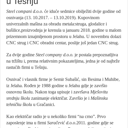
u Tešnju
Steel compani d.o.o
. će iduće sedmice obilježiti dvije godine od
osnivanja (13. 10.2017. – 13.10.2019). Kupovinom
univerzalnih mašina za obradu metala:struga, glodalice i
bušilice,proizvodnja je krenula u januaru 2018. godine u malom
prizemnom iznajmljenom prostoru u Jelahu. U novembru dolazi
CNC strug i CNC obradni centar, poslije još jedan CNC strug.
Za dvije godine
Steel company d.o.o.
je postala prepoznatljiva
na tržištu i, prema relativnim pokazateljima, jedna je od najbrže
rastućih firmi u Tešnju.
Osnivač i vlasnik firme je Semir Subašić, sin Besima i Muhibe,
iz Jelaha. Rođen je 1988 godine u Jelahu gdje je završio
osnovnu školu. Nakon toga upisuje i završava
Mješovitu
srednju školu
zanimanje električar. Završio je i
Mašinsku
tehničku školu
u Gračanici.
Kao električar radio je u nekoliko firmi “na crno”. Prvo
zaposlenje ima u firmi
Saračević d.o.o.
2011. godine gdje se