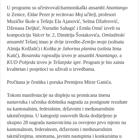
U programu su učestvovali:harmonikaški ansambl
Anantango
iz Zenice, Eldar Pezer je recitovao
Moj učitelj
, profesori
Muzičke škole u Tešnju Ela Ajanović, Selma Džaferović,
Dženana Deljkić, Nurudin Saltagić i Emila Omić izveli su
kompoziciju
Valcer
br. 2, Dimitrija Šostakovića,
Omladinski
ansambl
Tešanj imao je dvije izvedbe-
Zemljo moja
(solisata
Almija Krdžalić) i
Kolika je Jahorina planina
(solista Irma
Katić),
Bosansku rapsodiju
izveo je ansambl
Anantango
, a
KUD Pobjeda
izveo je
Tešanjske igre
. Program je bio zaista
kvalitetan i posjetioci su uživali u izvedbama.
Pročitana je čestitka i poruka Premijera Mirze Ganića.
Tokom manifestacije na displeju su promicana imena
nastavnika i učenika dobitnika nagrada za postignute rezultate
na kantonalnim, federalnim, državnim i međunarodnim
takmičenjima. U kategoriji osnovnih škola dodijeljeno je
ukupno 28 nagrada nastavnicima za osvojeno prvo mjesto na
kantonalnom, federalnom, državnom i međunarodnim
takmičenjima, smotrama, javnim nastupima i konkursima u