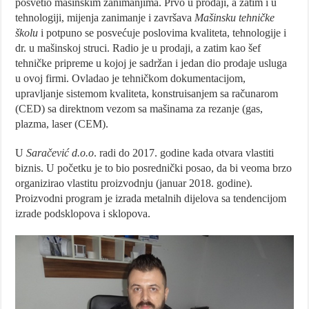
posvetio mašinskim zanimanjima. Prvo u prodaji, a zatim i u
tehnologiji, mijenja zanimanje i završava
Mašinsku tehničke
školu
i potpuno se posvećuje poslovima kvaliteta, tehnologije i
dr. u mašinskoj struci. Radio je u prodaji, a zatim kao šef
tehničke pripreme u kojoj je sadržan i jedan dio prodaje usluga
u ovoj firmi. Ovladao je tehničkom dokumentacijom,
upravljanje sistemom kvaliteta, konstruisanjem sa računarom
(CED) sa direktnom vezom sa mašinama za rezanje (gas,
plazma, laser (CEM).
U
Saračević d.o.o
. radi do 2017. godine kada otvara vlastiti
biznis. U početku je to bio posrednički posao, da bi veoma brzo
organizirao vlastitu proizvodnju (januar 2018. godine).
Proizvodni program je izrada metalnih dijelova sa tendencijom
izrade podsklopova i sklopova.