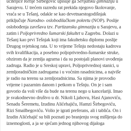
učiteljice Refije Širbegović upisuje ga
Šerijatsku gimnaziju
u
Sarajevu. U trećem razredu rat prekida njegovo školovanje,
vraća se u Tešanj, odakle se kao devetnaestogodišnjak
priključuje
Narodno- oslobodilačkom pokretu
(NOP). Poslije
oslobođenja završava tzv.
Partizansku gimnaziju
u Sarajevu, a
zatim i
Poljoprivredno šumarski fakultet
u Zagrebu. Dolazi u
Tešanj kao prvi Tešnjak koji ima fakultetsku diplomu poslije
Drugog svjetskog rata. U to vrijeme Tešnju nedostaju kadrova
svih kvalifikacija, a posebno poljoprivredno-šumarske struke,
obzirom da je zemlja agrarna i da su postojali planovi uvođenja
zadruga. Radio je u Sreskoj upravi, Poljoprivrednoj stanici, u
zemljoradničkim zadrugama i u voćnim rasadnicima, a najviše
je radio na terenu sa zemljoradnicima. Sa njima je provodio
vrijeme i pazarnim danom i petkom u Tešnju. On je i sam
govorio da voli više da bude na terenu nego u kancelariji. Imao
je svakodnevno društvo u dr. Nikoli Ljahovu, Hasi Ajanoviću,
Senadu Šeremetu, Izudinu Alićehajiću, Hamzi Širbegoviću,
Rizi Smailbegoviću. Volio je igrati preferans, ali i tablića. On i
Izudin Alićehajić su bili poznati po branjenju svog mišljenja do
iznemoglosti, a ja se sjećam jednog njihovog dijaloga