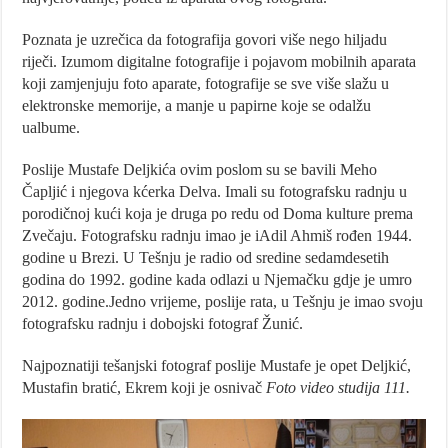
Poznata je uzrečica da fotografija govori više nego hiljadu
riječi. Izumom digitalne fotografije i pojavom mobilnih aparata
koji zamjenjuju foto aparate, fotografije se sve više slažu u
elektronske memorije, a manje u papirne koje se odalžu
ualbume.
Poslije Mustafe Deljkića ovim poslom su se bavili Meho
Čapljić i njegova kćerka Delva. Imali su fotografsku radnju u
porodičnoj kući koja je druga po redu od Doma kulture prema
Zvečaju. Fotografsku radnju imao je iAdil Ahmiš rođen 1944.
godine u Brezi. U Tešnju je radio od sredine sedamdesetih
godina do 1992. godine kada odlazi u Njemačku gdje je umro
2012. godine.Jedno vrijeme, poslije rata, u Tešnju je imao svoju
fotografsku radnju i dobojski fotograf Žunić.
Najpoznatiji tešanjski fotograf poslije Mustafe je opet Deljkić,
Mustafin bratić, Ekrem koji je osnivač
Foto video studija 111.