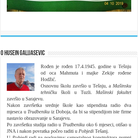
O Husein Galijasevic
Rođen je rođen 17.4.1945. godine u Tešnju
od oca Mahmuta i majke Zekije rođene
Hodžić.
Osnovnu školu završio u Tešnju, a
Mašinsku
tehničku
školi u Tuzli.
Mašinski fakultet
završio u Sarajevu.
Nakon završetka srednje škole kao stipendista radio dva
mjeseca u
Trudbeniku
iz Doboja, da bi sa stipendijom iste firme
nastavio obrazovanje u Sarajevu.
Po završetku studija radio u
Trudbeniku
oko 6 mjeseci, otišao u
JNA i nakon povratka počeo raditi u
Pobjedi
Tešanj.
U
Pobjedi
radi na poslovima: samostalnog konstruktora pumpi