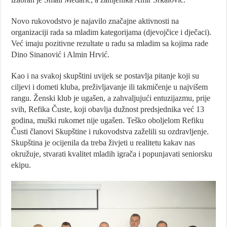
Novo rukovodstvo je najavilo značajne aktivnosti na
organizaciji rada sa mladim kategorijama (djevojčice i dječaci).
Već imaju pozitivne rezultate u radu sa mladim sa kojima rade
Dino Sinanović i Almin Hrvić.
Kao i na svakoj skupštini uvijek se postavlja pitanje koji su
ciljevi i dometi kluba, preživljavanje ili takmičenje u najvišem
rangu. Ženski klub je ugašen, a zahvaljujući entuzijazmu, prije
svih, Refika Čuste, koji obavlja dužnost predsjednika već 13
godina, muški rukomet nije ugašen. Teško oboljelom Refiku
Čusti članovi Skupštine i rukovodstva zaželili su ozdravljenje.
Skupština je ocijenila da treba živjeti u realitetu kakav nas
okružuje, stvarati kvalitet mladih igrača i popunjavati seniorsku
ekipu.