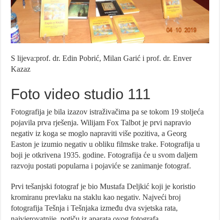
S lijeva:prof. dr. Edin Pobrić, Milan Garić i prof. dr. Enver
Kazaz
Foto video studio 111
Fotografija je bila izazov istraživačima pa se tokom 19 stoljeća
pojavila prva rješenja. Wilijam Fox Talbot je prvi napravio
negativ iz koga se moglo napraviti više pozitiva, a Georg
Easton je izumio negativ u obliku filmske trake. Fotografija u
boji je otkrivena 1935. godine. Fotografija će u svom daljem
razvoju postati popularna i pojaviće se zanimanje fotograf.
Prvi tešanjski fotograf je bio Mustafa Deljkić koji je koristio
kromiranu prevlaku na staklu kao negativ. Najveći broj
fotografija Tešnja i Tešnjaka između dva svjetska rata,
najvjerovatnije, potiču iz aparata ovog fotografa.