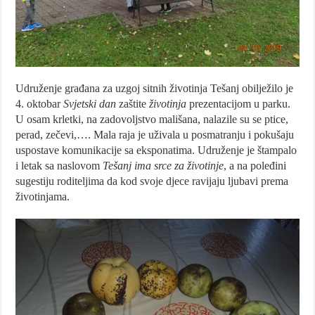
Udruženje građana za uzgoj sitnih životinja Tešanj obilježilo je
4. oktobar
Svjetski dan
zaštite
životinja
prezentacijom u parku.
U osam krletki, na zadovoljstvo mališana, nalazile su se ptice,
perad, zečevi,…. Mala raja je uživala u posmatranju i pokušaju
uspostave komunikacije sa eksponatima. Udruženje je štampalo
i letak sa naslovom
Tešanj ima srce za životinje
, a na poleđini
sugestiju roditeljima da kod svoje djece ravijaju ljubavi prema
životinjama.