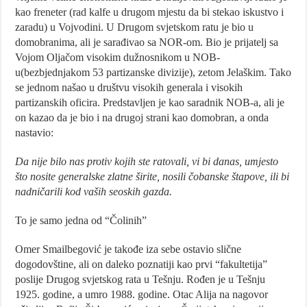
kao freneter (rad kalfe u drugom mjestu da bi stekao iskustvo i
zaradu) u Vojvodini. U Drugom svjetskom ratu je bio u
domobranima, ali je sarađivao sa NOR-om. Bio je prijatelj sa
Vojom Oljačom visokim dužnosnikom u NOB-
u(bezbjednjakom 53 partizanske divizije), zetom Jelaškim. Tako
se jednom našao u društvu visokih generala i visokih
partizanskih oficira. Predstavljen je kao saradnik NOB-a, ali je
on kazao da je bio i na drugoj strani kao domobran, a onda
nastavio:
Da nije bilo nas protiv kojih ste ratovali, vi bi danas, umjesto
što nosite generalske zlatne širite, nosili čobanske štapove, ili bi
nadničarili kod vaših seoskih gazda.
To je samo jedna od “Čolinih”
Omer Smailbegović je takođe iza sebe ostavio slične
dogodovštine, ali on daleko poznatiji kao prvi “fakultetija”
poslije Drugog svjetskog rata u Tešnju. Rođen je u Tešnju
1925. godine, a umro 1988. godine. Otac Alija na nagovor