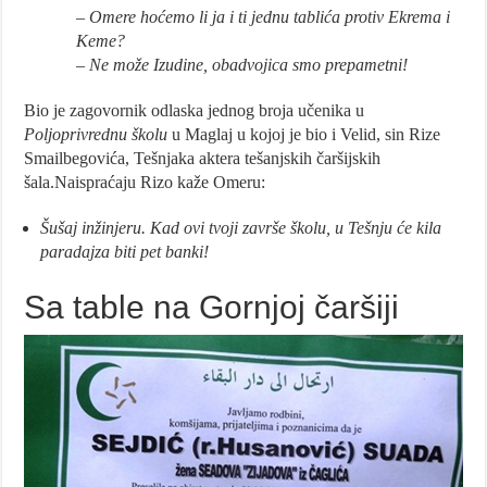
– Omere hoćemo li ja i ti jednu tablića protiv Ekrema i
Keme?
– Ne može Izudine, obadvojica smo prepametni!
Bio je zagovornik odlaska jednog broja učenika u
Poljoprivrednu školu
u Maglaj u kojoj je bio i Velid, sin Rize
Smailbegovića, Tešnjaka aktera tešanjskih čaršijskih
šala.Naispraćaju Rizo kaže Omeru:
Šušaj inžinjeru. Kad ovi tvoji završe školu, u Tešnju će kila
paradajza biti pet banki!
Sa table na Gornjoj čaršiji