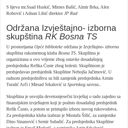
S lijeva mr.Suad Huskić, Mirnes Bašić, Almir Brka, Alen
Robović i Adnan Lihić direktor
JP Rad
Održana Izvještajno- izborna
skupština
RK Bosna TS
U prostorijama
Opće biblioteke
održana je
Izvještajno- izborna
skupština
rukometnog kluba
Bosna TS
. Skupština je
organizirana u ovo vrijeme zbog ostavke dosadašnjeg
predsjednika Refika Ćuste zbog bolesti. Skupštinom je
predsjedavao predsjednik Skupštine Nebojša Jačimović. U
radnom predsjedništvu su bili zamjenik predsjednika Armin
Turalić Arči i Mirsad Srkalović iz
Sportskog saveza.
.
Skupština je usvojila devetomjesečni lzvještaj o radu zajedno sa
finansijskim izvještajem koji je podnio dosadašnji predsjednik
Refik Čusto, a potom se pristupilo izboru novog rukovodstva.
Za predsjednika kluba izabran je Mustafa Šišić, za zamjenike
Dino Sinanović i Semir Subašić. Za predsjednika Skupštine
izabran je Smail Medarić, a zamjenika Amir Srkalović.