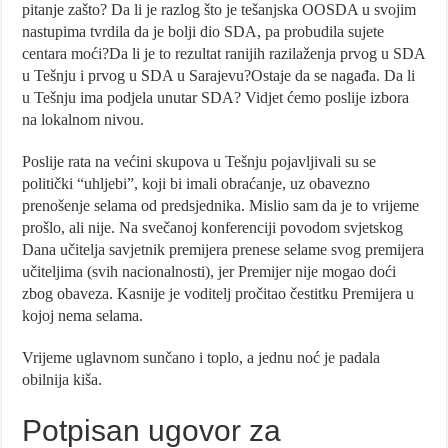
pitanje zašto? Da li je razlog što je tešanjska OOSDA u svojim
nastupima tvrdila da je bolji dio SDA, pa probudila sujete
centara moći?Da li je to rezultat ranijih razilaženja prvog u SDA
u Tešnju i prvog u SDA u Sarajevu?Ostaje da se nagađa. Da li
u Tešnju ima podjela unutar SDA? Vidjet ćemo poslije izbora
na lokalnom nivou.
Poslije rata na većini skupova u Tešnju pojavljivali su se
politički “uhljebi”, koji bi imali obraćanje, uz obavezno
prenošenje selama od predsjednika. Mislio sam da je to vrijeme
prošlo, ali nije. Na svečanoj konferenciji povodom svjetskog
Dana učitelja savjetnik premijera prenese selame svog premijera
učiteljima (svih nacionalnosti), jer Premijer nije mogao doći
zbog obaveza. Kasnije je voditelj pročitao čestitku Premijera u
kojoj nema selama.
Vrijeme uglavnom sunčano i toplo, a jednu noć je padala
obilnija kiša.
Potpisan ugovor za