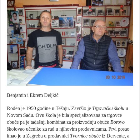
Benjamin i Ekrem Deljkić
Rođen je 1950 godine u Tešnju. Završio je
Trgovačku školu
u
Novom Sadu. Ovu škola je bila specijalizovana za trgovce
obuće pa je tadašnji kombinat za proizvodnju obuće
Borovo
školovao učenike za rad u njihovim prodavnicama. Prvi posao
imao je u Zagrebu u prodavnici
Tvornice obuće
iz Dervente, a