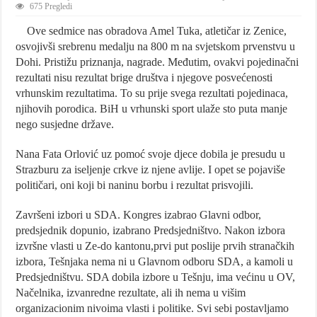
675 Pregledi
Ove sedmice nas obradova Amel Tuka, atletičar iz Zenice,
osvojivši srebrenu medalju na 800 m na svjetskom prvenstvu u
Dohi. Pristižu priznanja, nagrade. Međutim, ovakvi pojedinačni
rezultati nisu rezultat brige društva i njegove posvećenosti
vrhunskim rezultatima. To su prije svega rezultati pojedinaca,
njihovih porodica. BiH u vrhunski sport ulaže sto puta manje
nego susjedne države.
Nana Fata Orlović uz pomoć svoje djece dobila je presudu u
Strazburu za iseljenje crkve iz njene avlije. I opet se pojaviše
političari, oni koji bi naninu borbu i rezultat prisvojili.
Završeni izbori u SDA. Kongres izabrao Glavni odbor,
predsjednik dopunio, izabrano Predsjedništvo. Nakon izbora
izvršne vlasti u Ze-do kantonu,prvi put poslije prvih stranačkih
izbora, Tešnjaka nema ni u Glavnom odboru SDA, a kamoli u
Predsjedništvu. SDA dobila izbore u Tešnju, ima većinu u OV,
Načelnika, izvanredne rezultate, ali ih nema u višim
organizacionim nivoima vlasti i politike. Svi sebi postavljamo