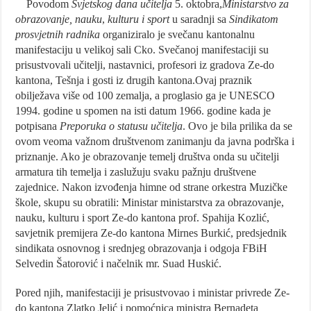
Povodom
Svjetskog dana učitelja
5. oktobra,
Ministarstvo za
obrazovanje, nauku
,
kulturu i sport
u saradnji sa
Sindikatom
prosvjetnih radnika
organiziralo je svečanu kantonalnu
manifestaciju u velikoj sali Cko. Svečanoj manifestaciji su
prisustvovali učitelji, nastavnici, profesori iz gradova Ze-do
kantona, Tešnja i gosti iz drugih kantona.Ovaj praznik
obilježava više od 100 zemalja, a proglasio ga je UNESCO
1994. godine u spomen na isti datum 1966. godine kada je
potpisana
Preporuka o statusu učitelja
. Ovo je bila prilika da se
ovom veoma važnom društvenom zanimanju da javna podrška i
priznanje. Ako je obrazovanje temelj društva onda su učitelji
armatura tih temelja i zaslužuju svaku pažnju društvene
zajednice. Nakon izvođenja himne od strane orkestra Muzičke
škole, skupu su obratili: Ministar ministarstva za obrazovanje,
nauku, kulturu i sport Ze-do kantona prof. Spahija Kozlić,
savjetnik premijera Ze-do kantona Mirnes Burkić, predsjednik
sindikata osnovnog i srednjeg obrazovanja i odgoja FBiH
Selvedin Šatorović i načelnik mr. Suad Huskić.
Pored njih, manifestaciji je prisustvovao i ministar privrede Ze-
do kantona Zlatko Jelić i pomoćnica ministra Bernadeta