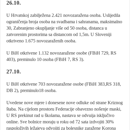
26.10.
U Hrvatskoj zabilježena 2.421 novozaražena osoba. Uslijedila
ograničenja broja osoba na svadbama i sahranama, maksimalno
30, Zabranjeno okupljanje više od 50 osoba, distanca u
zatvorenim prostorima sa distancom od 1,5m. U Sloveniji
otkriveno 1.675 novozaraženih osoba.
U BiH otkrivene 1.132 novozaražene osobe (FBiH 729, RS
403), preminulo 10 osoba (FBiH 7, RS 3).
27.10.
U BiH otkrivene 703 novozaražene osobe (FBiH 383,RS 318,
DB 2), preminulo18 osoba.
Uvedene nove mjere i donesene nove odluke od strane Kriznog
štaba. Na cijelom prostoru Federacije obavezno nošenje maski,
U RS prekinut rad u školama, nastava se odvuija isključivo
online. Sve bolnice moraju u roku od 72 sata izdvojiti 30%
raspoloživih ležajeva odvojiti za bolesnike zaražene Korona