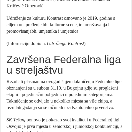
Krličević Omerović
Udruženje za kulturu Kontrast osnovano je 2019. godine s
ciljem unapređenje bh. kulturne scene, te umrežavanja i
promovisanjabh. umjetnika i umjetnica.
(Informaciju dobio iz
Udruženja Kontrast
)
Završena Federalna liga
u streljaštvu
Rezultati plasman na ovogodišnjem takmičenju Federalne lige
obznanjeni su u subotu 31.10, u Bugojnu gdje su proglašeni
ekipni I pojedinačni pobjednici u pojedinim kategorijama.
Takmičenje se odvijalo u nekoliko mjesta sa više ekipa, a
rezultati gađanja su se računali i za Kantonalno prvenstvo.
SK Tešanj
ponovo je pokazao svoj kvalitet i u Federalnoj ligi.
Osvojio je prva mjesta u seniorskoj i juniorskoj konkurenciji, a