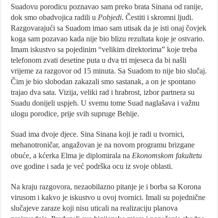
Suadovu porodicu poznavao sam preko brata Sinana od ranije,
dok smo obadvojica radili u
Pobjedi
. Čestiti i skromni ljudi.
Razgovarajući sa Suadom imao sam utisak da je isti onaj čovjek
koga sam pozavao kada nije bio blizu rezultata koje je ostvario.
Imam iskustvo sa pojedinim “velikim direktorima” koje treba
telefonom zvati desetine puta u dva tri mjeseca da bi našli
vrijeme za razgovor od 15 minuta. Sa Suadom to nije bio slučaj.
Čim je bio slobodan zakazali smo sastanak, a on je spontano
trajao dva sata. Vizija, veliki rad i hrabrost, izbor partnera su
Suadu donijeli uspjeh. U svemu tome Suad naglašava i važnu
ulogu porodice, prije svih supruge Behije.
Suad ima dvoje djece. Sina Sinana koji je radi u tvornici,
mehanotroničar, angažovan je na novom programu brizgane
obuće, a kćerka Elma je diplomirala na
Ekonomskom fakultetu
ove godine i sada je već podrška ocu iz svoje oblasti.
Na kraju razgovora, nezaobilazno pitanje je i borba sa Korona
virusom i kakvo je iskustvo u ovoj tvornici. Imali su pojednične
slučajeve zaraze koji nisu uticali na realizaciju planova