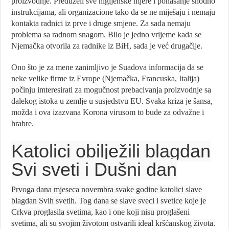
proizvodnje. Preduzeli sve higijenske mjere i ponašanje shodno
instrukcijama, ali organizacione tako da se ne miješaju i nemaju
kontakta radnici iz prve i druge smjene. Za sada nemaju
problema sa radnom snagom. Bilo je jedno vrijeme kada se
Njemačka otvorila za radnike iz BiH, sada je već drugačije.
Ono što je za mene zanimljivo je Suadova informacija da se
neke velike firme iz Evrope (Njemačka, Francuska, Italija)
počinju imteresirati za mogučnost prebacivanja proizvodnje sa
dalekog istoka u zemlje u susjedstvu EU. Svaka kriza je šansa,
možda i ova izazvana Korona virusom to bude za odvažne i
hrabre.
Katolici obilježili blagdan
Svi sveti i Dušni dan
Prvoga dana mjeseca novembra svake godine katolici slave
blagdan Svih svetih. Tog dana se slave sveci i svetice koje je
Crkva proglasila svetima, kao i one koji nisu proglašeni
svetima, ali su svojim životom ostvarili ideal kršćanskog života.