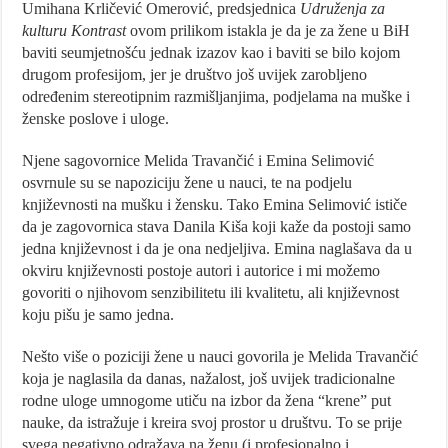
Umihana Krličević Omerović, predsjednica
Udruženja za
kulturu Kontrast
ovom prilikom istakla je da je za žene u BiH
baviti seumjetnošću jednak izazov kao i baviti se bilo kojom
drugom profesijom, jer je društvo još uvijek zarobljeno
određenim stereotipnim razmišljanjima, podjelama na muške i
ženske poslove i uloge.
Njene sagovornice Melida Travančić i Emina Selimović
osvrnule su se napoziciju žene u nauci, te na podjelu
književnosti na mušku i žensku. Tako Emina Selimović ističe
da je zagovornica stava Danila Kiša koji kaže da postoji samo
jedna književnost i da je ona nedjeljiva. Emina naglašava da u
okviru književnosti postoje autori i autorice i mi možemo
govoriti o njihovom senzibilitetu ili kvalitetu, ali književnost
koju pišu je samo jedna.
Nešto više o poziciji žene u nauci govorila je Melida Travančić
koja je naglasila da danas, nažalost, još uvijek tradicionalne
rodne uloge umnogome utiču na izbor da žena “krene” put
nauke, da istražuje i kreira svoj prostor u društvu. To se prije
svega negativno odražava na ženu (i profesionalno i