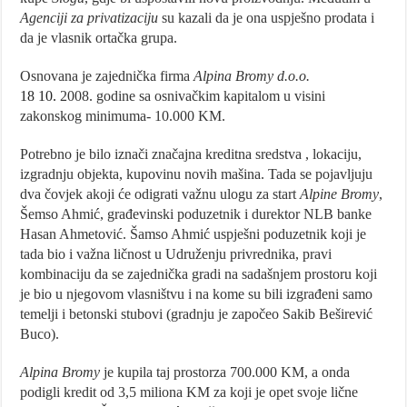
Agenciji za privatizaciju
su kazali da je ona uspješno prodata i
da je vlasnik ortačka grupa.
Osnovana je zajednička firma
Alpina Bromy d.o.o.
18 10.
2008. godine sa osnivačkim kapitalom u visini
zakonskog minimuma- 10.000 KM.
Potrebno je bilo iznači značajna kreditna sredstva , lokaciju,
izgradnju objekta, kupovinu novih mašina. Tada se pojavljuju
dva čovjek akoji će odigrati važnu ulogu za start
Alpine Bromy
,
Šemso Ahmić, građevinski poduzetnik i durektor NLB banke
Hasan Ahmetović. Šamso Ahmić uspješni poduzetnik koji je
tada bio i važna ličnost u Udruženju privrednika, pravi
kombinaciju da se zajednička gradi na sadašnjem prostoru koji
je bio u njegovom vlasništvu i na kome su bili izgrađeni samo
temelji i betonski stubovi (gradnju je započeo Sakib Beširević
Buco).
Alpina Bromy
je kupila taj prostorza 700.000 KM, a onda
podigli kredit od 3,5 miliona KM za koji je opet svoje lične