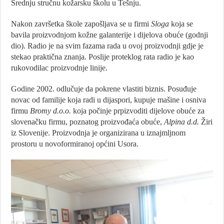
Srednju stručnu kožarsku školu u Tešnju.
Nakon završetka škole zapošljava se u firmi
Sloga
koja se
bavila proizvodnjom kožne galanterije i dijelova obuće (godnji
dio). Radio je na svim fazama rada u ovoj proizvodnji gdje je
stekao praktična znanja. Poslije proteklog rata radio je kao
rukovodilac proizvodnje linije.
Godine 2002. odlučuje da pokrene vlastiti biznis. Posuđuje
novac od familije koja radi u dijaspori, kupuje mašine i osniva
firmu
Bromy d.o.o.
koja počinje prpizvoditi dijelove obuće za
slovenačku firmu, poznatog proizvođaća obuće,
Alpina d.d.
Žiri
iz Slovenije. Proizvodnja je organizirana u iznajmljnom
prostoru u novoformiranoj općini Usora.