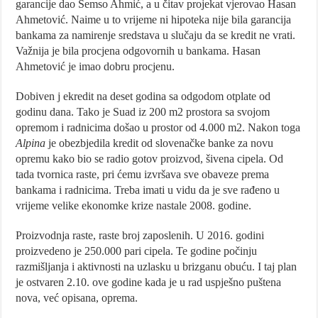
garancije dao Šemso Ahmić, a u čitav projekat vjerovao Hasan
Ahmetović. Naime u to vrijeme ni hipoteka nije bila garancija
bankama za namirenje sredstava u slučaju da se kredit ne vrati.
Važnija je bila procjena odgovornih u bankama. Hasan
Ahmetović je imao dobru procjenu.
Dobiven j ekredit na deset godina sa odgodom otplate od
godinu dana. Tako je Suad iz 200 m2 prostora sa svojom
opremom i radnicima došao u prostor od 4.000 m2. Nakon toga
Alpina
je obezbjedila kredit od slovenačke banke za novu
opremu kako bio se radio gotov proizvod, šivena cipela. Od
tada tvornica raste, pri ćemu izvršava sve obaveze prema
bankama i radnicima. Treba imati u vidu da je sve rađeno u
vrijeme velike ekonomke krize nastale 2008. godine.
Proizvodnja raste, raste broj zaposlenih. U 2016. godini
proizvedeno je 250.000 pari cipela. Te godine počinju
razmišljanja i aktivnosti na uzlasku u brizganu obuću. I taj plan
je ostvaren 2.10. ove godine kada je u rad uspješno puštena
nova, već opisana, oprema.