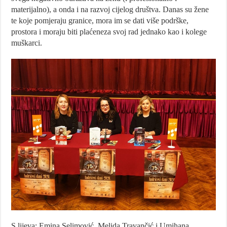
materijalno), a onda i na razvoj cijelog društva. Danas su žene
te koje pomjeraju granice, mora im se dati više podrške,
prostora i moraju biti plaćeneza svoj rad jednako kao i kolege
muškarci.
S lijeva: Emina Selimović, Melida Travančić i Umihana