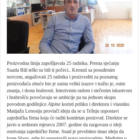
Proizvodna linija zapošljavala 25 radnika. Prema sjećanju
Suada Bili teški su bili ti počeci.. Krenuti sa posuđenim
novcem, angažovati 25 radnika i proizvoditi za poznatog
proizvođaća obuće bio je zaista veliki izazov i tražio je, osim
znanja, i dosta hrabrosti. Intezivnim radom i stečenim iskustvom
i hrabrošću povečavaju se ambicije pa na jednom skupu
povodom godišnjice
Alpine
koristi priliku i direktoru i vlasniku
Matijažu Lenosiju provlači ideju da se u Tešnju uspostavi
zajednička firma koja će raditi komletan proizvod. Direktor se
javio u sedmom mjesecu 2007. godine da razgovara o ideji
osnivanja zajedničke firme. Suad je prvobitno imao ideju da
kupe
Slogu
, gdje bi uspostavili novu proizvodnju. Međutim u