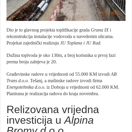
Dio je to glavnog projekta toplifikacije grada
Grana IX
i
rekonstrukcija instalacije vodovoda u navedenim ulicama.
Projekat zajednički realizuju
JU Toplana i JU Rad.
Dužina toplvoda je oko 130m, a broj korisnika u prvoj fazi
prema broju zahtjeva je 20.
Građevinske radove u vrijednosti od 55.000 KM izvodi
AB
Trans d.o.o
. Tešanj, a mašinske radove izvodi firma
Energotehnika d.o.o.
iz Doboja u vrijednosti od 62.000 KM.
Planirana je realizacija radova do kraja novembra.
Relizovana vrijedna
investicija u
Alpina
Bromy d.o.o.