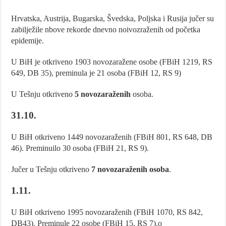
Hrvatska, Austrija, Bugarska, Švedska, Poljska i Rusija jučer su
zabilježile nbove rekorde dnevno noivozraženih od početka
epidemije.
U BiH je otkriveno 1903 novozaražene osobe (FBiH 1219, RS
649, DB 35), preminula je 21 osoba (FBiH 12, RS 9)
U Tešnju otkriveno
5 novozaraženih
osoba.
31.10.
U BiH otkriveno 1449 novozaraženih (FBiH 801, RS 648, DB
46). Preminuilo 30 osoba (FBiH 21, RS 9).
Jučer u Tešnju otkriveno
7 novozaraženih osoba
.
1.11.
U BiH otkriveno 1995 novozaraženih (FBiH 1070, RS 842,
DB43). Preminule 22 osobe (FBiH 15, RS 7).o