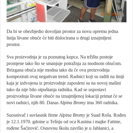
Da bi se obezbjedio dovoljan prostor za novu opremu jedna
linija šivane obuće će biti dislocirana u drugi iznajmljeni
prostor.
Sva proizvodnja je za poznatog kupca. Na tržištu postoje
promjene tako što se smanjuje potražnja za modnom obućom.
Brizgana obuća nije modna tako da će ova proizvodnja
kompezirati ovaj negativan trend. Radnici koji su radili na liniji
kaja je izdvojena iz proizvodnje zaposleni su na novoj mašini
tako da nije bilo otpuštanja radnika. Kad se uspostavi
proizvodnja šivane obuće na iznajmljenoj lokaciji primat će se
novi radnici, njih 80. Danas
Alpina Bromy
ima 360 radnika.
Suosnivač i suvlasnik firme
Alpina Bromy
je Suad Roša. Rođen
je 12.1.1970. gdoine u Tešnju od oca Kasima i majke Fatime,
rođene Šaćirović. Osnovnu školu završio je u Jablanici, a