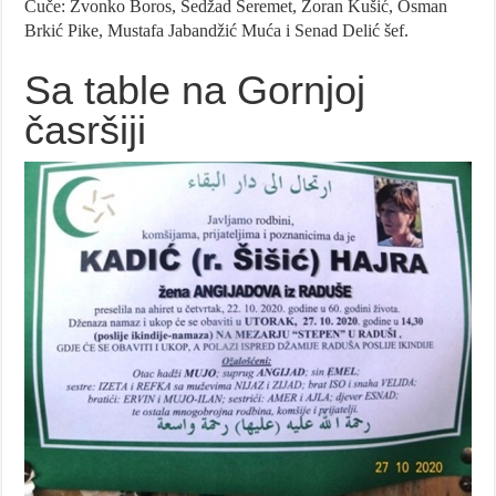
Čuče: Zvonko Boros, Sedžad Šeremet, Zoran Kušić, Osman
Brkić Pike, Mustafa Jabandžić Muća i Senad Delić šef.
Sa table na Gornjoj
časršiji