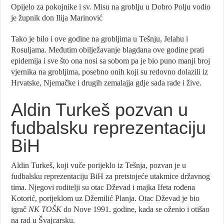
Opijelo za pokojnike i sv. Misu na groblju u Dobro Polju vodio
je župnik don Ilija Marinović
Tako je bilo i ove godine na grobljima u Tešnju, Jelahu i
Rosuljama. Međutim obilježavanje blagdana ove godine prati
epidemija i sve što ona nosi sa sobom pa je bio puno manji broj
vjernika na grobljima, posebno onih koji su redovno dolazili iz
Hrvatske, Njemačke i drugih zemalajja gdje sada rade i žive.
Aldin Turkeš pozvan u
fudbalsku reprezentaciju
BiH
Aldin Turkeš, koji vuče porijeklo iz Tešnja, pozvan je u
fudbalsku reprezentaciju BiH za pretstojeće utakmice državnog
tima. Njegovi roditelji su otac Dževad i majka Ifeta rođena
Kotorić, porijeklom uz Džemilić Planja. Otac Dževad je bio
igrač
NK TOŠK
do Nove 1991. godine, kada se oženio i otišao
na rad u Švajcarsku.