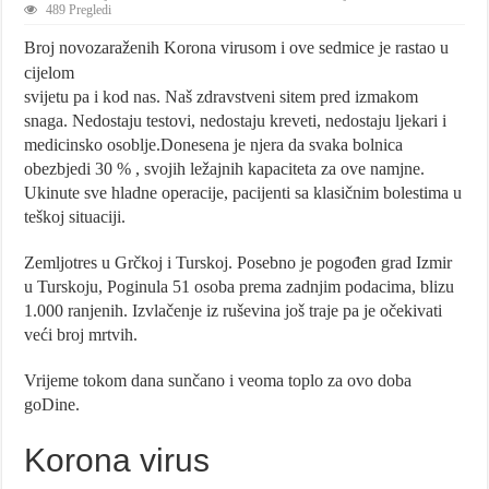
489 Pregledi
Broj novozaraženih Korona virusom i ove sedmice je rastao u
cijelom
svijetu pa i kod nas. Naš zdravstveni sitem pred izmakom
snaga. Nedostaju testovi, nedostaju kreveti, nedostaju ljekari i
medicinsko osoblje.Donesena je njera da svaka bolnica
obezbjedi 30 % , svojih ležajnih kapaciteta za ove namjne.
Ukinute sve hladne operacije, pacijenti sa klasičnim bolestima u
teškoj situaciji.
Zemljotres u Grčkoj i Turskoj. Posebno je pogođen grad Izmir
u Turskoju, Poginula 51 osoba prema zadnjim podacima, blizu
1.000 ranjenih. Izvlačenje iz ruševina još traje pa je očekivati
veći broj mrtvih.
Vrijeme tokom dana sunčano i veoma toplo za ovo doba
goDine.
Korona virus