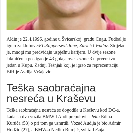
Aldin je 22.4.1996. godine u Švicarskoj, gradu Cugu. Fudbal je
igrao za klubove:
FCRapperswil-Jone
,
Zurich
i
Valduz
. Strijelac
je, mnogi mu predviđaju uspješnu karijeru. U dvije sezone
takmičenja postigao je 43 gola,a ove sezone 3 u prvenstvu i
jedan u Kupu. Zadnji Tešnjak koji je igrao za reprezentaciju
BiH je Avdija Vršajević
Teška saobraćajna
nesreća u Kraševu
Teška saobraćajna nesreća se dogodila u Kraševu kod DC-a,
kada su dva vozila BMW I Audi prepolovila
Jettu
Edina
Kurtića (53) o pri tom ga usmrtili. Vozač Audija je bio Admir
Hodžić (27), a BMW-a Nedim Burejić, svi iz Tešnja.